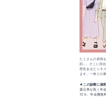
たくさんの表情
顔…。そこに存
歴史あるビジネ
ます。一体どの
★この診断に挑戦
還元率が高く年
10％、年会費無