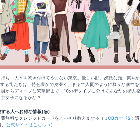
を持ち、人々を惹き付けてやまない東京。優しい顔、妖艶な顔、爽やか
在する街たちは、特色豊かで奥深く、まるで人間のように様々な個性を
ス街からディープな繁華街まで、10の街タイプに分けてあなたの街人
東京女子になるかな？
する人へお得な情報(㊙️)
会費無料なクレジットカードをこっそり教えます→（
JCBカードS
：還
料、
公式サイトはこちら >
）
Loaded
: