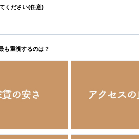
74.18%
/
nmute
てください(任意)
で最も重視するのは？