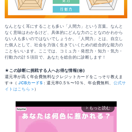
なんとなく耳にすることも多い「人間力」という言葉。なんと
なく意味はわかるけど、具体的にどんな力のことなのかわから
ない人も多いのではないでしょうか。「人間力」とは、自立し
た個人として、社会を力強く生きていくための総合的な能力の
ことをいいます。ここでは、コミュ力・発想力・知力・気力・
行動力の計５項目で、あなたを総合的に診断します！
★この診断に挑戦する人へお得な情報(㊙️)
還元率が高く年会費無料なクレジットカードをこっそり教えま
す→（
JCBカードS
：還元率0.5％〜10％、年会費無料、
公式サ
イトはこちら >
）
もっと読む
arrow_forward_ios