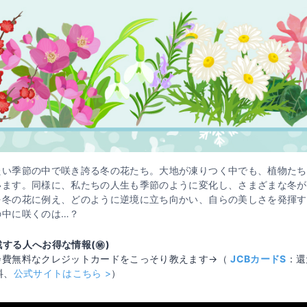
たい季節の中で咲き誇る冬の花たち。大地が凍りつく中でも、植物たち
います。同様に、私たちの人生も季節のように変化し、さまざまな冬が
を冬の花に例え、どのように逆境に立ち向かい、自らの美しさを発揮す
の中に咲くのは…？
する人へお得な情報(㊙️)
会費無料なクレジットカードをこっそり教えます→（
JCBカードS
：還
料、
公式サイトはこちら >
）