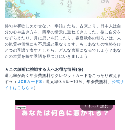
俳句や和歌に欠かせない「季語」たち。古来より、日本人は自
分の心や生き方を、四季の情景に重ねてきました。桜に自分を
なぞらえたり、月に思いを託したり。春夏秋冬の移ろいは、人
の気質や個性にも不思議と重なります。もしあなたの性格をひ
とつの季語で表すとしたら、どんな言葉になるでしょう？あな
たの本質を映す季語を見つけにいきましょう！
★この診断に挑戦する人へお得な情報(㊙️)
還元率が高く年会費無料なクレジットカードをこっそり教えま
す→（
JCBカードS
：還元率0.5％〜10％、年会費無料、
公式サ
イトはこちら >
）
もっと読む
arrow_forward_ios