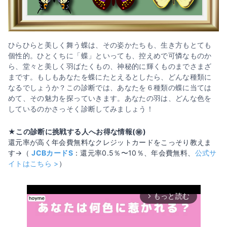
ひらひらと美しく舞う蝶は、その姿かたちも、生き方もとても
個性的。ひとくちに「蝶」といっても、控えめで可憐なものか
ら、堂々と美しく羽ばたくもの、神秘的に輝くものまでさまざ
まです。もしもあなたを蝶にたとえるとしたら、どんな種類に
なるでしょうか？この診断では、あなたを６種類の蝶に当ては
めて、その魅力を探っていきます。あなたの羽は、どんな色を
しているのかさっそく診断してみましょう！
★この診断に挑戦する人へお得な情報(㊙️)
還元率が高く年会費無料なクレジットカードをこっそり教えま
す→（
JCBカードS
：還元率0.5％〜10％、年会費無料、
公式サ
イトはこちら >
）
もっと読む
arrow_forward_ios