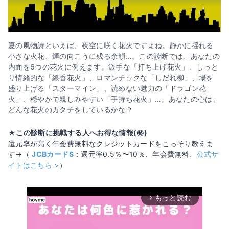
夏の風物詩といえば、夜空に咲く花火ですよね。静かに揺れる
小さな火花、煙の向こうに残る余韻…。この診断では、あなたの
内面を6つの花火に例えます。派手な「打ち上げ花火」、しっと
り情緒的な「線香花火」、ロマンチックな「しだれ柳」、場を
盛り上げる「スターマイン」、読めない魅力の「ドラゴン花
火」、穏やかで親しみやすい「手持ち花火」…。あなたの心は、
どんな花火のカタチをしているかな？
★この診断に挑戦する人へお得な情報(㊙️)
還元率が高く年会費無料なクレジットカードをこっそり教えま
す→（
JCBカードS
：還元率0.5％〜10％、年会費無料、
公式サ
イトはこちら >
）
もっと読む
arrow_forward_ios