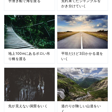
手漕ぎ船で海を渡る
荒れ果てたジャングルを
かき分けていく
地上100mにあるボロい吊
平坦だけど3日かかる道を
り橋を渡る
いく
先が見えない洞窟をいく
道のりが険しい山道をい
く