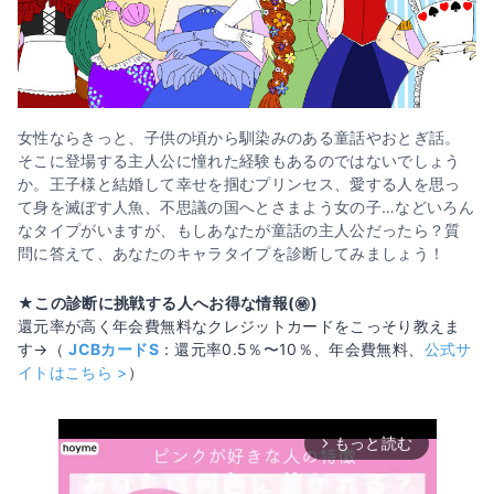
女性ならきっと、子供の頃から馴染みのある童話やおとぎ話。
そこに登場する主人公に憧れた経験もあるのではないでしょう
か。王子様と結婚して幸せを掴むプリンセス、愛する人を思っ
て身を滅ぼす人魚、不思議の国へとさまよう女の子…などいろん
なタイプがいますが、もしあなたが童話の主人公だったら？質
問に答えて、あなたのキャラタイプを診断してみましょう！
★この診断に挑戦する人へお得な情報(㊙️)
還元率が高く年会費無料なクレジットカードをこっそり教えま
す→（
JCBカードS
：還元率0.5％〜10％、年会費無料、
公式サ
イトはこちら >
）
もっと読む
arrow_forward_ios