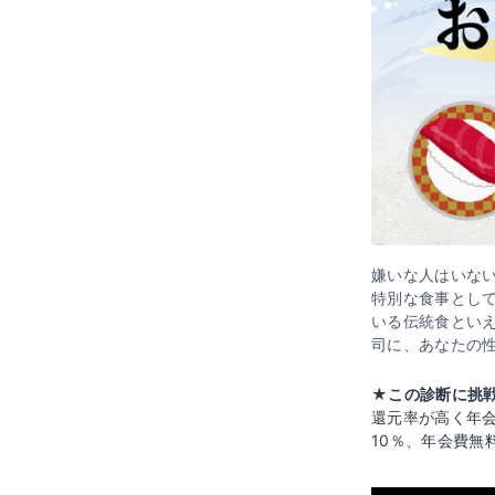
嫌いな人はいな
特別な食事として
いる伝統食とい
司に、あなたの
★この診断に挑戦
還元率が高く年
10％、年会費無