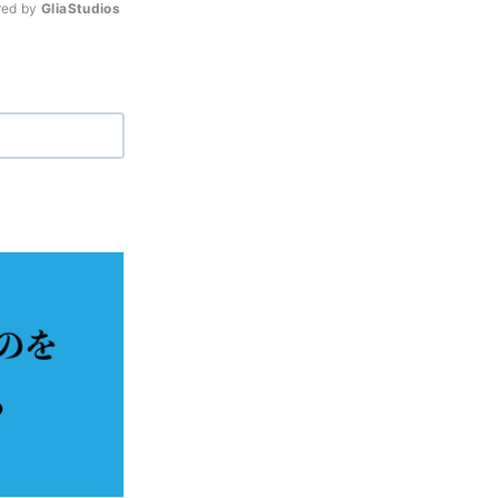
ed by 
GliaStudios
Mute