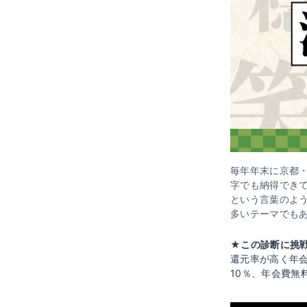
毎年年末に京都
字でも納得でき
という言葉のよ
多いテーマでも
★この診断に挑戦
還元率が高く年
10％、年会費無