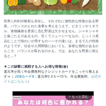
世界に約800種類も存在し、それぞれに個性的な特徴がある野
菜。バランスのとれた食事を考えるうえで、ビタミンやミネラ
ル、食物繊維を豊富に含む野菜は欠かせません。シャキシャキ
と歯ごたえのあるもの、甘くてジューシーなもの、じっくり煮
込むことで味わいが増すもの――その違いは、まるで人の性格
のようです。社会や人間関係においても、多様な個性があるか
らこそ、バランスが取れるのかも。では、あなたを野菜に例え
ると…？
★この診断に挑戦する人へお得な情報(㊙️)
還元率が高く年会費無料なクレジットカードをこっそり教えま
す→（
JCBカードS
：還元率0.5％〜10％、年会費無料、
公式サ
イトはこちら >
）
もっと読む
arrow_forward_ios