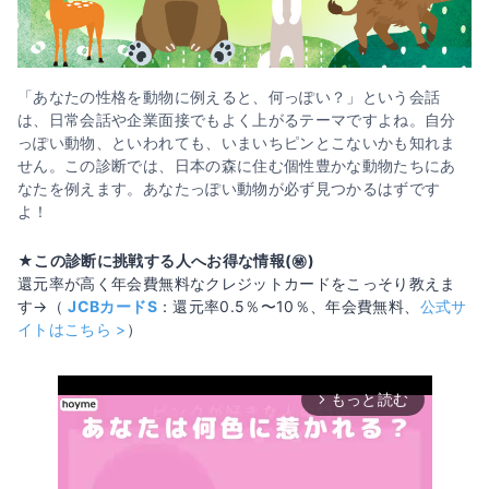
「あなたの性格を動物に例えると、何っぽい？」という会話
は、日常会話や企業面接でもよく上がるテーマですよね。自分
っぽい動物、といわれても、いまいちピンとこないかも知れま
せん。この診断では、日本の森に住む個性豊かな動物たちにあ
なたを例えます。あなたっぽい動物が必ず見つかるはずです
よ！
★この診断に挑戦する人へお得な情報(㊙️)
還元率が高く年会費無料なクレジットカードをこっそり教えま
す→（
JCBカードS
：還元率0.5％〜10％、年会費無料、
公式サ
イトはこちら >
）
もっと読む
arrow_forward_ios