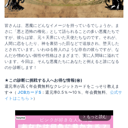
皆さんは、悪魔にどんなイメージを持っているでしょうか。ま
さに「悪と恐怖の権化」として語られることの多い悪魔たちで
すが、彼らは皆、元々天界にいた天使たちなのです。それが、
人間に恋をしたり、神を裏切った罰などで追放され、堕天した
とされています。いわゆる咎人のような存在の彼らですが、な
んだか憎めない個性や性格はさまざまで、実に人間味に溢れて
います。今回は、そんな悪魔たちにあなたと例えると誰になる
のか診断します！
★この診断に挑戦する人へお得な情報(㊙️)
還元率が高く年会費無料なクレジットカードをこっそり教えま
す→（
JCBカードS
：還元率0.5％〜10％、年会費無料、
公式サ
イトはこちら >
）
もっと読む
arrow_forward_ios