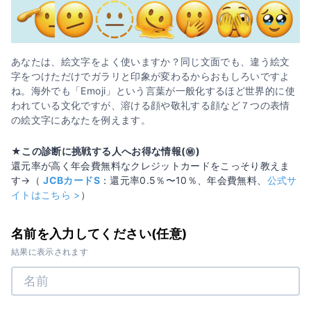
あなたは、絵文字をよく使いますか？同じ文面でも、違う絵文
字をつけただけでガラリと印象が変わるからおもしろいですよ
ね。海外でも「Emoji」という言葉が一般化するほど世界的に使
われている文化ですが、溶ける顔や敬礼する顔など７つの表情
の絵文字にあなたを例えます。
★この診断に挑戦する人へお得な情報(㊙️)
還元率が高く年会費無料なクレジットカードをこっそり教えま
す→（
JCBカードS
：還元率0.5％〜10％、年会費無料、
公式サ
イトはこちら >
）
名前を入力してください(任意)
結果に表示されます