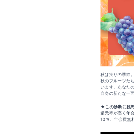
秋は実りの季節
秋のフルーツた
います。あなた
自身の新たな一
★この診断に挑戦
還元率が高く年
10％、年会費無