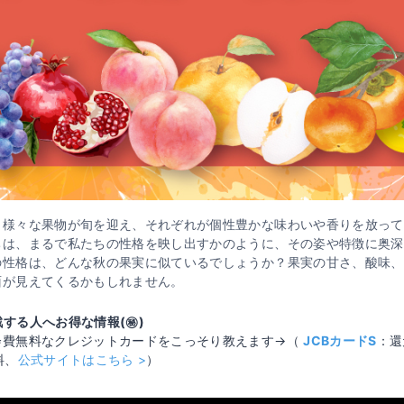
。様々な果物が旬を迎え、それぞれが個性豊かな味わいや香りを放って
ちは、まるで私たちの性格を映し出すかのように、その姿や特徴に奥深
の性格は、どんな秋の果実に似ているでしょうか？果実の甘さ、酸味、
面が見えてくるかもしれません。
する人へお得な情報(㊙️)
会費無料なクレジットカードをこっそり教えます→（
JCBカードS
：還
料、
公式サイトはこちら >
）