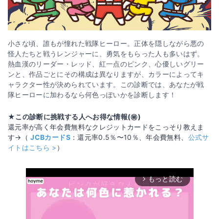
小さな頃、誰もが憧れた戦隊ヒーロー。正体を隠しながら悪の
怪人たちと戦うレンジャーに、勇気をもらった人も多いはず。
熱血漢のリーダー・レッド、紅一点のピンク、心優しいグリー
ンと、作品ごとにその構成は異なりますが、カラーによってキ
ャラクター性が決められています。この診断では、あなたが戦
隊ヒーローに加わるなら何色っぽいかを診断します！
★この診断に挑戦する人へお得な情報(㊙️)
還元率が高く年会費無料なクレジットカードをこっそり教えま
す→（
JCBカードS
：還元率0.5％〜10％、年会費無料、
公式サ
イトはこちら >
）
もっと読む
arrow_forward_ios