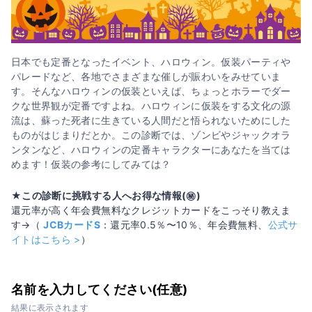
日本でも定番となったイベント、ハロウィン。仮装パーティや
パレードなど、各地でさまざまな催しが賑わいをみせていま
す。そんなハロウィンの仮装といえば、ちょっとホラーでダー
クな世界観が定番ですよね。ハロウィンに仮装をする文化の源
流は、蘇った死者に生きている人間だと悟られないためにした
ものがはじまりだとか。この診断では、ゾンビやジャックオラ
ンタンなど、ハロウィンの定番キャラクターにあなたを当ては
めます！仮装の参考にしてみては？
★この診断に挑戦する人へお得な情報(㊙️)
還元率が高く年会費無料なクレジットカードをこっそり教えま
す→（
JCBカードS
：還元率0.5％〜10％、年会費無料、
公式サ
イトはこちら >
）
Loaded
:
74.18%
/
Unmute
名前を入力してください(任意)
結果に表示されます