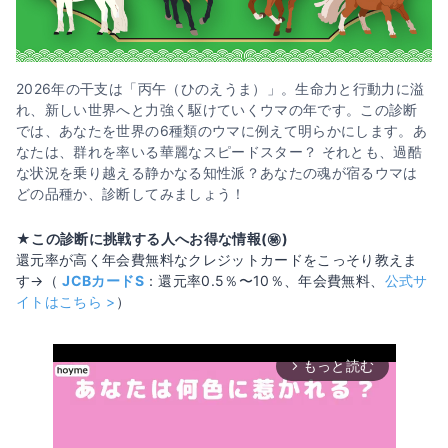
2026年の干支は「丙午（ひのえうま）」。生命力と行動力に溢
れ、新しい世界へと力強く駆けていくウマの年です。この診断
では、あなたを世界の6種類のウマに例えて明らかにします。あ
なたは、群れを率いる華麗なスピードスター？ それとも、過酷
な状況を乗り越える静かなる知性派？あなたの魂が宿るウマは
どの品種か、診断してみましょう！
★この診断に挑戦する人へお得な情報(㊙️)
還元率が高く年会費無料なクレジットカードをこっそり教えま
す→（
JCBカードS
：還元率0.5％〜10％、年会費無料、
公式サ
イトはこちら >
）
もっと読む
arrow_forward_ios