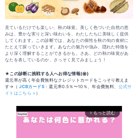
見ているだけでも楽しい、秋の味覚。美しく色づいた自然の恵
みは、豊かな実りと深い味わいを、わたしたちに美味しく提供
してくれます。この診断では、あなたの個性を秋の旬の食材に
たとえて探っていきます。あなたの魅力や強み、隠れた特徴を
より深く理解することができるかも。さあ、どの秋の味覚があ
なたを表しているのか、さっそく見てみましょう！
★この診断に挑戦する人へお得な情報(㊙️)
還元率が高く年会費無料なクレジットカードをこっそり教えま
す→（
JCBカードS
：還元率0.5％〜10％、年会費無料、
公式サ
イトはこちら >
）
もっと読む
arrow_forward_ios