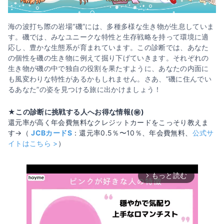
海の波打ち際の岩場“磯”には、多種多様な生き物が生息していま
す。磯では、みなユニークな特性と生存戦略を持って環境に適
応し、豊かな生態系が育まれています。この診断では、あなた
の個性を磯の生き物に例えて掘り下げていきます。それぞれの
生き物が磯の中で独自の役割を果たすように、あなたの内面に
も風変わりな特性があるかもしれません。さあ、”磯に住んでい
るあなた”の姿を見つける旅に出かけましょう！
★この診断に挑戦する人へお得な情報(㊙️)
還元率が高く年会費無料なクレジットカードをこっそり教えま
す→（
JCBカードS
：還元率0.5％〜10％、年会費無料、
公式サ
イトはこちら >
）
もっと読む
arrow_forward_ios