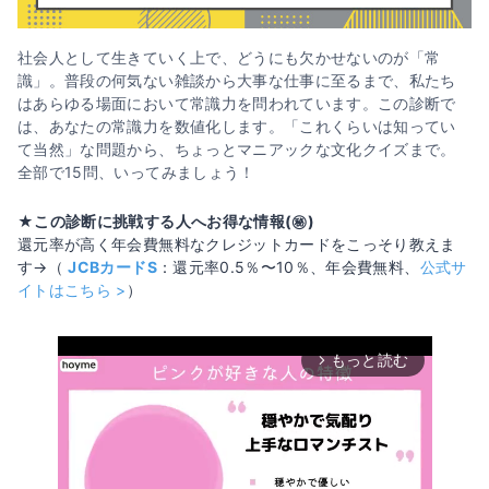
社会人として生きていく上で、どうにも欠かせないのが「常
識」。普段の何気ない雑談から大事な仕事に至るまで、私たち
はあらゆる場面において常識力を問われています。この診断で
は、あなたの常識力を数値化します。「これくらいは知ってい
て当然」な問題から、ちょっとマニアックな文化クイズまで。
全部で15問、いってみましょう！
★この診断に挑戦する人へお得な情報(㊙️)
還元率が高く年会費無料なクレジットカードをこっそり教えま
す→（
JCBカードS
：還元率0.5％〜10％、年会費無料、
公式サ
イトはこちら >
）
もっと読む
arrow_forward_ios