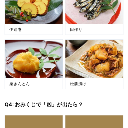
伊達巻
田作り
栗きんとん
松前漬け
Q4: おみくじで「凶」が出たら？