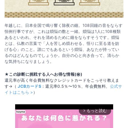
年越しに、日本全国で鳴り響く除夜の鐘。108回鐘の音をならす
恒例行事ですが、これは煩悩の数と一緒。煩悩は1人に108種類
あるといわれ、それを清めるために鐘をならすそうです。煩悩
とは、仏教の言葉で「人を苦しめ煩わせる、悟りに至る道を妨
げる心」のこと。誰にでもあるという煩悩、あなたが持ってい
るのはどんなものでしょうか。自分の心と向き合って、清らか
な気持ちになりましょう。
★この診断に挑戦する人へお得な情報(㊙️)
還元率が高く年会費無料なクレジットカードをこっそり教えま
す→（
JCBカードS
：還元率0.5％〜10％、年会費無料、
公式サ
イトはこちら >
）
もっと読む
arrow_forward_ios