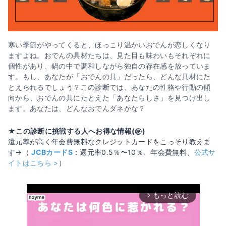
寒い季節がやってくると、ほっこり温かいおでんが恋しくなり
ますよね。おでんの具材たちは、見た目も味わいもそれぞれに
個性があり、鍋の中で調和しながら独自の存在感を放っていま
す。もし、あなたが「おでんの具」だったら、どんな具材にた
とえられるでしょう？この診断では、あなたの性格や行動の傾
向から、おでんの具にたとえた「あなたらしさ」を見つけ出し
ます。あなたは、どんなおでんダネかな？
★この診断に挑戦する人へお得な情報(㊙️)
還元率が高く年会費無料なクレジットカードをこっそり教えま
す→（
JCBカードS
：還元率0.5％〜10％、年会費無料、
公式サ
イトはこちら >
）
もっと読む
arrow_forward_ios