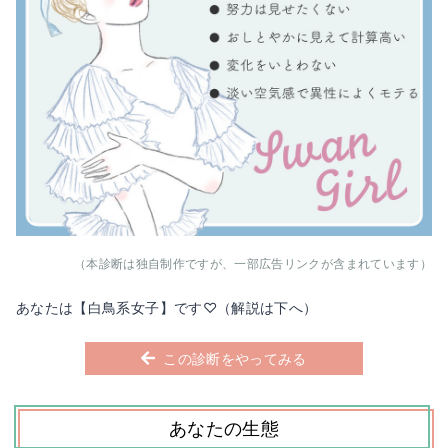
（本診断は独自制作ですが、一部広告リンクが含まれています）
あなた
は【白鳥系女子】です♡
（解説は下へ）
この診断をやってみる
Loaded
:
74.18%
/
Unmute
あなた
の生態