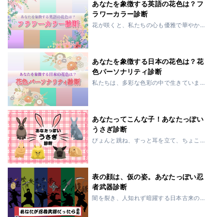
した。こうした季...
あなたを象徴する英語の花色は？フ
ラワーカラー診断
花が咲くと、私たちの心も優雅で華やか
な色彩に包まれます。自然に広がる多様
な花々の色彩は、まるで人間の性格を映
し出すように美しいものですよね。この
診断では、あなたの性格を花の色に例え
あなたを象徴する日本の花色は？花
ます。花々が微...
色パーソナリティ診断
私たちは、多彩な色彩の中で生きていま
す。そのなかでも、季節ごとに咲き誇る
花々の色彩は、感情や性格を象徴する力
を持ち、言葉以上に深いメッセージを伝
えてくれます。この性格診断では、あな
あなたってこんな子！あなたっぽい
たが心の底に抱...
うさぎ診断
ぴょんと跳ね、すっと耳を立て、ちょこ
んと座る――そんな姿が愛らしい「うさ
ぎ」たち。実は種類によって、性格や個
性もさまざま。繊細で警戒心の強い子も
いれば、のんびりマイペースな子も。も
表の顔は、仮の姿。あなたっぽい忍
ふもふの毛に隠...
者武器診断
闇を裂き、人知れず暗躍する日本古来の
スパイ「忍者」。幼い頃に憧れたことが
ある人も多いのではないでしょうか。忍