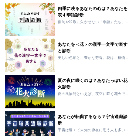
いるだけではありません。時に優しく影
を落とし、時に大地に潤いをもたらし、
四季に映るあなたの心は？あなたを
時に幻想的な光...
表す季語診断
俳句や和歌に欠かせない「季語」たち。
古来より、日本人は自分の心や生き方
を、四季の情景に重ねてきました。桜に
自分をなぞらえたり、月に思いを託した
り。春夏秋冬の移ろいは、人の気質や個
あなたを＜花＞の漢字一文字で表す
性にも不思議と重...
と診断
美しい色彩と、豊かな芳香。花は、植物
の中でもひときわ特別な存在ですよね。
季節の花々は私たちに癒しをもたらし、
心に深い感銘を与えてくれます。それぞ
れの花には、個性的な美しさと意味があ
夏の夜に咲くのは？あなたっぽい花
り、あなたの個...
火診断
夏の風物詩といえば、夜空に咲く花火で
すよね。静かに揺れる小さな火花、煙の
向こうに残る余韻…。この診断では、あな
たの内面を6つの花火に例えます。派手な
「打ち上げ花火」、しっとり情緒的な
あなたが転職するなら？宇宙適職診
「線香花火」...
断
宇宙は遠くて未知の存在に思う人も多い
かもしれませんが、近年は本格的に火星