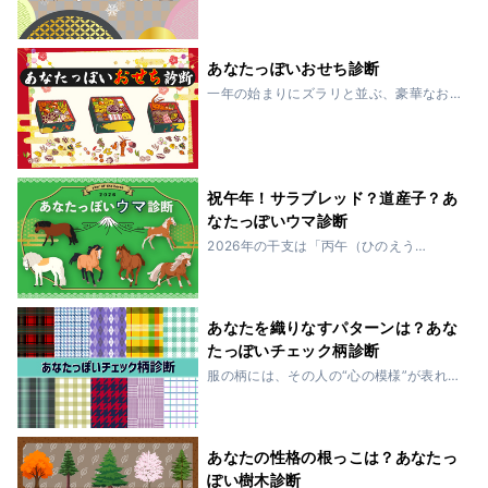
に照らされた森林――。日本の冬に根づ
いた伝統的な色たち。その豊かな色彩
は、人の心の在り方を映し出します。あ
なたが無意識に惹かれる「冬の色」に
あなたっぽいおせち診断
は、あなた自身の思...
一年の始まりにズラリと並ぶ、豪華なお
せち料理の数々。それぞれに願いが込め
られ、形も味も個性的です。あなたの性
格や魅力も、おせちの一品に似ているか
もしれません。控えめだけど深みがある
人、華やかだけ...
祝午年！サラブレッド？道産子？あ
なたっぽいウマ診断
2026年の干支は「丙午（ひのえう
ま）」。生命力と行動力に溢れ、新しい
世界へと力強く駆けていくウマの年で
す。この診断では、あなたを世界の6種類
のウマに例えて明らかにします。あなた
あなたを織りなすパターンは？あな
は、群れを率いる...
たっぽいチェック柄診断
服の柄には、その人の“心の模様”が表れる
といわれています。無意識のうちに、私
たちは自分の内側に合う「パターン」を
選んでいるのです。なかでも、チェック
柄は線の太さや色の重なり方によってま
あなたの性格の根っこは？あなたっ
ったく違う...
ぽい樹木診断