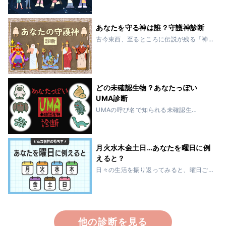
移住の計画が立てられたり、民間人でも
月旅行ができるようになるなど、まさに
宇宙時代が到来しているといって過言で
あなたを守る神は誰？守護神診断
はありません。...
古今東西、至るところに伝説が残る「神
様」の存在。７日間で世界を作ったり、
破壊してはまた再生させたり、全宇宙を
巻き込んで戦争をしたり…。壮大なスケー
ルで展開される神話の数々は、なんだか
とってもワク...
どの未確認生物？あなたっぽい
UMA診断
UMAの呼び名で知られる未確認生
物、“Unidentified Mysterious Animal”。
動物離れした能力と、恐ろしくも愛らし
い個性的な姿。いるのか、いないのか？
そんな不確かな存在感...
月火水木金土日…あなたを曜日に例
えると？
日々の生活を振り返ってみると、曜日ご
とに独特な空気感や役割、色を感じるこ
とはありませんか？少し緊張感ある月
曜、開放感の金曜、リラックスの日曜
——。そんな曜日の個性は、人の性格に
少し似ているかもし...
他の診断を見る