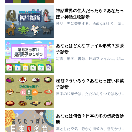
者の武器には、それぞれ独自の哲学が宿
っています。もしあなたが、忍者が使う
神話世界の住人だったら？あなたっ
武器だったら？...
ぽい神話生物診断
神話世界に登場する、勇敢な戦士や、清
らかな守護者、そして恐るべき怪物た
ち。彼らは人々の恐れや憧れを映し出
し、時代を超えて語り継がれてきまし
た。もしあなたが神話の生物だったら、
あなたはどんなファイル形式？拡張
どんな存在になるでし...
子診断
写真、動画、書類、圧縮ファイル…。現代
のデジタル社会に欠かせない、拡張子。
それぞれ役割も性質もまったく違います
が、その違い、私たち人間の性格にもよ
く似ているんです。華やかで人の目を引
桜餅？ういろう？あなたっぽい和菓
く .jpe...
子診断
日本の和菓子は、ただのおやつではあり
ません。季節の移ろいや控えめな美意識
を、そっと映し出す存在です。人の性格
も、和菓子とよく似ていますよね。派手
ではないけれど奥深い人。噛むほどに味
あなたは何色？日本の冬の伝統色診
が出る人。やさ...
断
凛とした空気、静かな街並み、雪明かり