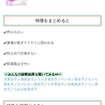
特徴をまとめると
✔️声が小さい
✔️謙遜が過ぎてイヤミに思われる
✔️控えめで出過ぎない
✔️部屋着はダサい
＜みんなの診断結果も覗いてみる👀＞
犬系女子
／
猫系女子
／
うさぎ系女子
／
ペンギン系女子
／
もぐら
系女子
／
カメレオン系女子
／
りす系女子
／
白鳥系女子
／
うし系
女子
／
うみがめ系女子