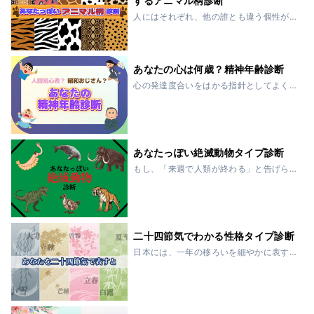
するアニマル柄診断
人にはそれぞれ、他の誰とも違う個性が
あります。そんな性格の違いを、もし
「アニマル柄」にたとえるとしたらどう
なるでしょう？力強く存在感を放つヒョ
ウ柄。知的で洗練されたゼブラ柄。自由
あなたの心は何歳？精神年齢診断
気ままなバタフラ...
心の発達度合いをはかる指針としてよく
使われる精神年齢。「あの人、歳の割に
落ち着きがない」とか、反対に「若いの
にしっかりしてる」なんて会話はよく耳
にしますよね。ただ単に年齢を重ねただ
けでは、精神年...
あなたっぽい絶滅動物タイプ診断
もし、「来週で人類が終わる」と告げら
れたら、あなたは何をしますか？極限の
状況では、人は取り繕うことができませ
ん。普段は見えない“本当の価値観”や“行
動のクセ”が、そのまま表に出てきます。
この診断...
二十四節気でわかる性格タイプ診断
日本には、一年の移ろいを細やかに表す
「二十四節気」があります。立春、夏
至、秋分、大寒――それぞれの節気は、
季節の変化だけでなく、自然の空気や人
の暮らしのリズムまでも映し出してきま