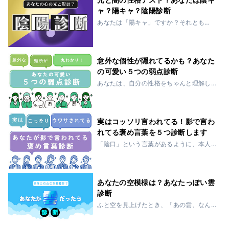
ャ？陽キャ？陰陽診断
あなたは「陽キャ」ですか？それとも
「陰キャ」でしょうか。このわかりやす
い分類は定着して久しいですが、単純に
そのどちらかで分けられるほど、人って
簡単なものじゃないですよね。陰気な部
意外な個性が隠れてるかも？あなた
分があったり、陽...
の可愛い５つの弱点診断
あなたは、自分の性格をちゃんと理解し
ているでしょうか。人間誰しも、長所あ
れば短所あり。「隣の芝は青く見える」
とよくいいますが、自分が短所だと思っ
ているところも、他人からは羨ましく思
実はコッソリ言われてる！影で言わ
われることもあ...
れてる褒め言葉を５つ診断します
「陰口」という言葉があるように、本人
不在の場所で悪口を言いたくなってしま
うのは、人間の性かもしれません。で
も、あなたのいないところで言われるの
は悪いことだけではありません。直接言
あなたの空模様は？あなたっぽい雲
うのが恥ずかしい...
診断
ふと空を見上げたとき、「あの雲、なん
だか自分みたいだな」って思ったことは
ありませんか？雲は、ただ空に浮かんで