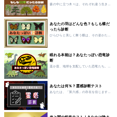
森の中に立つ木々は、それぞれ違う生き
方をしています。まっすぐに空を目指す
木。風に揺られて形を変える木。静かに
根を張り、周囲を見守る木。もしあなた
が一本の木だったら、どんな姿をしてい
あなたの羽はどんな色？もしも蝶だ
るでしょう？こ...
ったら診断
ひらひらと美しく舞う蝶は、その姿かた
ちも、生き方もとても個性的。ひとくち
に「蝶」といっても、控えめで可憐なも
のから、堂々と美しく羽ばたくもの、神
秘的に輝くものまでさまざまです。もし
眠れる本能は？あなたっぽい恐竜診
もあなたを蝶に...
断
遥か昔、地球を支配していた恐竜たち。
彼らはそれぞれに異なる力や個性を持
ち、弱肉強食の世界を生き抜いていまし
た。周囲を圧倒するティラノサウルス、
仲間を守るトリケラトプス、自由に空を
あなたは何％？霊感診断テスト
舞うプテラノドン...
あなたは、「第六感」の存在を信じます
か？なんとなく気配を感じたり、背筋が
寒くなったり…。科学では説明も証明もで
きない不思議な現象は、世界各地で報告
されています。日本でも、誰かが亡くな
るときは「虫...
光と闇の性格テスト！あなたは陰キ