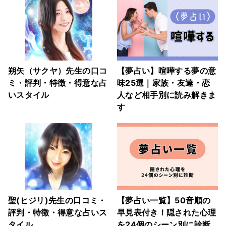
朔矢（サクヤ）先生の口コ
【夢占い】喧嘩する夢の意
ミ・評判・特徴・得意な占
味25選｜家族・友達・恋
いスタイル
人など相手別に読み解きま
す
聖(ヒジリ)先生の口コミ・
【夢占い一覧】50音順の
評判・特徴・得意な占いス
早見表付き！隠された心理
タイル
を24個のシーン別に診断