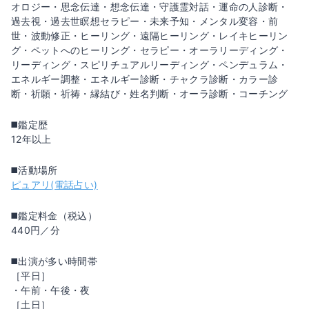
オロジー・思念伝達・想念伝達・守護霊対話・運命の人診断・
過去視・過去世瞑想セラピー・未来予知・メンタル変容・前
世・波動修正・ヒーリング・遠隔ヒーリング・レイキヒーリン
グ・ペットへのヒーリング・セラピー・オーラリーディング・
リーディング・スピリチュアルリーディング・ペンデュラム・
エネルギー調整・エネルギー診断・チャクラ診断・カラー診
断・祈願・祈祷・縁結び・姓名判断・オーラ診断・コーチング
◼️鑑定歴
12年以上
◼️活動場所
ピュアリ(電話占い)
◼️鑑定料金（税込）
440円／分
◼️出演が多い時間帯
［平日］
・午前・午後・夜
［土日］