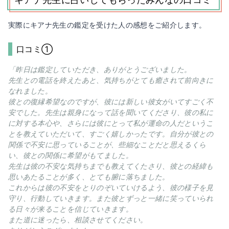
実際にキアナ先生の鑑定を受けた人の感想をご紹介します。
口コミ①
「昨日は鑑定していただき、ありがとうございました。
先生との電話を終えたあと、気持ちがとても癒されて前向きに
なれました。
彼との復縁希望なのですが、彼には新しい彼女がいてすごく不
安でした。先生は親身になって話を聞いてくださり、彼の私に
に対する本心や、さらには彼にとって私が運命の人だというこ
とを教えていただいて、すごく嬉しかったです。自分が彼との
関係で不安に思っていることが、些細なことだと思えるくら
い、彼との関係に希望がもてました。
先生は彼の不安な気持ちまでも教えてくたさり、彼との経緯も
思いあたることが多く、とても腑に落ちました。
これからは彼の不安をとりのぞいていけるよう、彼の様子を見
守り、行動していきます。また彼とずっと一緒に笑っていられ
る日々が来ることを信じていきます。
また道に迷ったら、相談させてください。