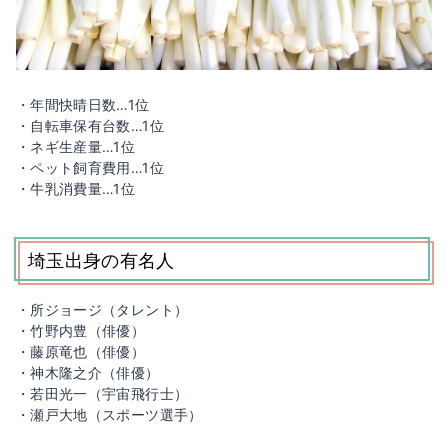
・年間快晴日数…1位
・自転車保有台数…1位
・ネギ生産量…1位
・ペット飼育費用…1位
・牛乳消費量…1位
埼玉出身の有名人
・所ジョージ（タレント）
・竹野内豊（俳優）
・藤原竜也（俳優）
・神木隆之介（俳優）
・若田光一（宇宙飛行士）
・瀬戸大地（スポーツ選手）