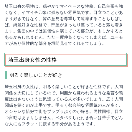
埼玉出身の男性は、穏やかでマイペースな性格。自己主張も強
くなく、イマイチ印象に残らない雰囲気です。目立つことがあ
まり好きではなく、皆の意見を尊重して遠慮することもしばし
ば。綺麗好きな性格で、部屋がきっちり整っていると落ち着き
ます。集団の中では無個性を演じている部分が、もしかすると
あるかもしれません。ただ一度仲良くなってしまえば、ユーモ
アがあり個性的な部分を垣間見せてくれるでしょう。
埼玉出身女性の性格
明るく楽しいことが好き
埼玉出身の女性は、明るく楽しいことが好きな性格です。人間
関係を大切にしているので、周囲から嫌われるような発言や態
度は出さないように気遣っている人が多いでしょう。広く人間
関係を築くのが上手です。明るく都会的な雰囲気の人が多く、
オシャレな恰好で街をブラブラ歩くのが好き。男性同様、目立
つ言動はあまりしません。ベタベタした付き合いは苦手でどん
な人にもフラットに接する部分があるようです。