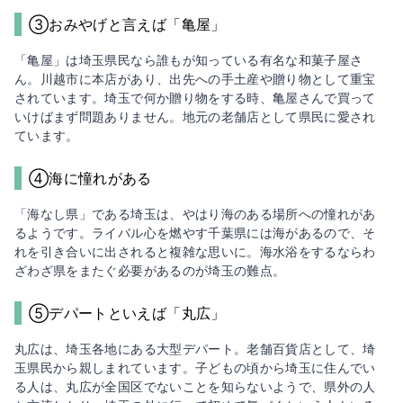
③おみやげと言えば「亀屋」
「亀屋」は埼玉県民なら誰もが知っている有名な和菓子屋さ
ん。川越市に本店があり、出先への手土産や贈り物として重宝
されています。埼玉で何か贈り物をする時、亀屋さんで買って
いけばまず問題ありません。地元の老舗店として県民に愛され
ています。
④海に憧れがある
「海なし県」である埼玉は、やはり海のある場所への憧れがあ
るようです。ライバル心を燃やす千葉県には海があるので、そ
れを引き合いに出されると複雑な思いに。海水浴をするならわ
ざわざ県をまたぐ必要があるのが埼玉の難点。
⑤デパートといえば「丸広」
丸広は、埼玉各地にある大型デパート。老舗百貨店として、埼
玉県民から親しまれています。子どもの頃から埼玉に住んでい
る人は、丸広が全国区でないことを知らないようで、県外の人