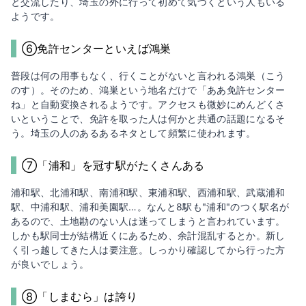
と交流したり、埼玉の外に行って初めて気づくという人もいる
ようです。
⑥免許センターといえば鴻巣
普段は何の用事もなく、行くことがないと言われる鴻巣（こう
のす）。そのため、鴻巣という地名だけで「ああ免許センター
ね」と自動変換されるようです。アクセスも微妙にめんどくさ
いということで、免許を取った人は何かと共通の話題になるそ
う。埼玉の人のあるあるネタとして頻繁に使われます。
⑦「浦和」を冠す駅がたくさんある
浦和駅、北浦和駅、南浦和駅、東浦和駅、西浦和駅、武蔵浦和
駅、中浦和駅、浦和美園駅…。なんと8駅も"浦和"のつく駅名が
あるので、土地勘のない人は迷ってしまうと言われています。
しかも駅同士が結構近くにあるため、余計混乱するとか。新し
く引っ越してきた人は要注意。しっかり確認してから行った方
が良いでしょう。
⑧「しまむら」は誇り