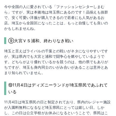
今や全国の人に愛されている「ファッションセンターしまむ
ら」ですが、実は本拠地は埼玉県にあるのです！品揃えも抜群
で、安く可愛い洋服が購入できるので若者にも人気があるお
店。埼玉から全国区になったことは、もっと自慢しても良いの
かもしれませんね。
⑨大宮ＶＳ浦和、終わりなき戦い
埼玉と言えばライバルの千葉との戦いがネタになりやすいです
が、実は県内でも大宮と浦和で闘争心を燃やしているようで
す。どちらがより優れているかを競うのは、他の県でもありが
ちですが、埼玉も身内同士のいがみ合いがあることは意外とあ
まり知られていません。
⑩11月4日はディズニーランドが埼玉県民であふれて
いる
11月4日は埼玉県民の日と制定されており、県内のレジャー施設
が入園料無料になるなど埼玉県民にとっては嬉しい日。しか
し、この日は公立学校がお休みになるということで、県民はこ