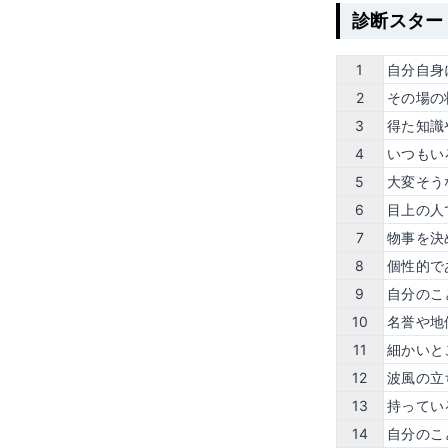
診断スター
1
自分自身
2
その場の
3
得た知識
4
いつもい
5
大変そう
6
目上の人
7
物事を決
8
個性的で
9
自分のこ
10
名誉や地
11
細かいと
12
波風の立
13
持ってい
14
自分のこ