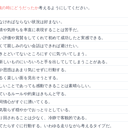
歳の時にどうだったか
考えるようにしてください。
なければならない状況は好まない。
情や気持ちを率直に表現することは苦手だ。
い評価や賞賛をしてくれて初めて成功したと実感できる。
くて親しみのない会話はできれば避けたい。
きとどいてないところにすぐに気づいてしまう。
新しいものにいろいろと手を出してしてしまうことがある。
や思惑はあまり気にせずに行動する。
るく楽しい面を見出そうとする。
しいことであっても感動できることは素晴らしい。
ているルールや約束はきちんと守る。
同情心がすぐに湧いてくる。
気取らず穏やかでおっとりとしている。
り回されることは少なく、冷静で客観的である。
てたらすぐに行動する。いわゆる走りながら考えるタイプだ。