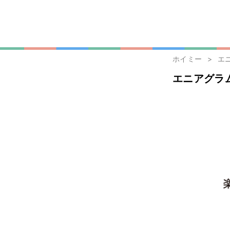
ホイミー
エ
エニアグラ