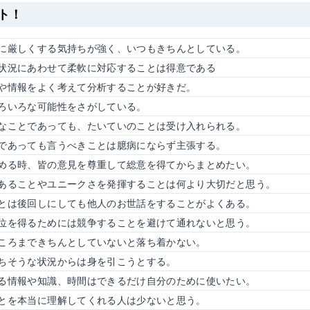
ト！
に厳しくする気持ちが強く、いつもきちんとしている。
状況にあわせて柔軟に対応することは得意である
や情報をよく考えて分析することが好きだ。
ろいろな可能性をさがしている。
なことであっても、たいていのことは受け入れられる。
であっても言うべきことは臆病にならず主張する。
める時、皆の意見を尊重して総意を得てからまとめたい。
あることやユニークさを発揮することは何より大切だと思う。
とは後回しにしても他人のお世話をすることがよくある。
位を得るためには競争することを避けて通れないと思う。
ころまできちんとしていないと落ち着かない。
ちそうな状況からは身を引こうとする。
る情報や知識、時間はできるだけ自分のために使いたい。
とを本当に理解してくれる人は少ないと思う。