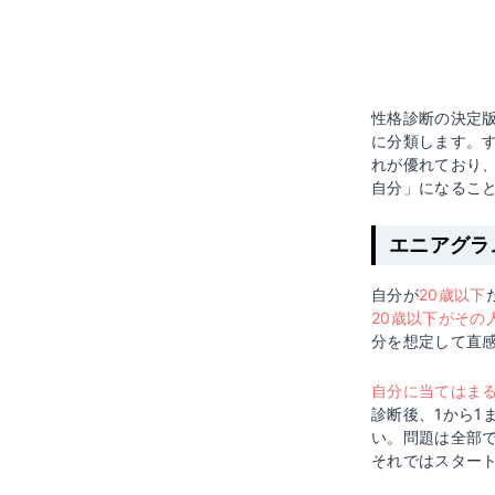
性格診断の決定
に分類します。
れが優れており
自分」になるこ
エニアグラ
自分が
20歳以下
20歳以下がその
分を想定して直
自分に当てはま
診断後、1から
い。問題は全部で
それではスター