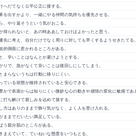
けへだてなく公平公正に接する。
果を出すかより、一緒にやる仲間の気持ちを優先させる。
ら、やり返そうという気がおこる。
が得られないと、あの時ああしておけばよかったと思う。
優先に考え、自分だけでなく周りに対しても早くするようせきたてる
観的側面に惹かれるところがある。
と、辛いことはなんとか避けようとする。
がりで、急がなくて良いことは後回しにしてしまう。
とまらないうちは行動に移りにくい。
っている状態が維持されていると安心できる。
豊かで表面からは知りにくい微妙な心の動きや感情の変化に敏感であ
に打ち解けて親しみを込めて接する。
し方はありのままで飾り気がなく、よく人を受け入れる。
がままでだいたい満足している。
ばう親分肌のところがある。
きまえていて、ていねいな態度をいつもとる。