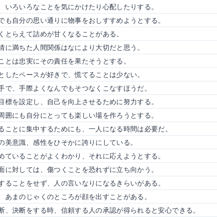
、いろいろなことを気にかけたり心配したりする。
でも自分の思い通りに物事をおしすすめようとする。
くとらえて詰めが甘くなることがある。
情に満ちた人間関係はなにより大切だと思う。
ことは忠実にその責任を果たそうとする。
としたペースが好きで、慌てることは少ない。
手で、手際よくなんでもそつなくこなすほうだ。
目標を設定し、自己を向上させるために努力する。
周囲にも自分にとっても楽しい場を作ろうとする。
ることに集中するためにも、一人になる時間は必要だ。
の美意識、感性をひそかに誇りにしている。
めていることがよくわかり、それに応えようとする。
面に対しては、傷つくことを恐れずに立ち向かう。
することをせず、人の言いなりになるきらいがある。
、あまのじゃくのところが顔を出すことがある。
断、決断をする時、信頼する人の承認が得られると安心できる。