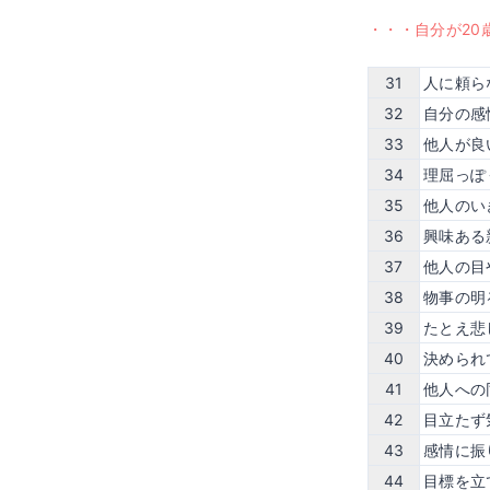
・・・自分が20
31
人に頼ら
32
自分の感
33
他人が良
34
理屈っぽ
35
他人のい
36
興味ある
37
他人の目
38
物事の明
39
たとえ悲
40
決められ
41
他人への
42
目立たず
43
感情に振
44
目標を立