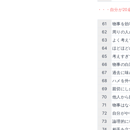
・・・自分が20
61
物事を効
62
周りの人
63
よく考え
64
ほどほど
65
考えすぎ
66
物事の白
67
過去に味
68
ハメを外
69
親切にし
70
他人から
71
物事はな
72
自分がや
73
論理的に
74
相手を立