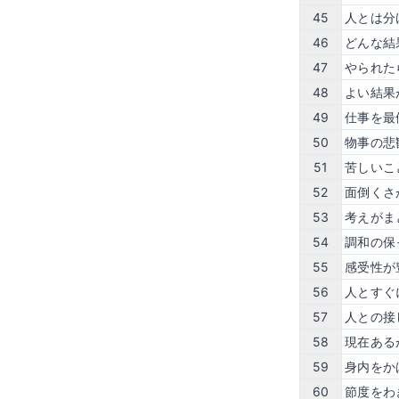
45
人とは分
46
どんな結
47
やられた
48
よい結果
49
仕事を最
50
物事の悲
51
苦しいこ
52
面倒くさ
53
考えがま
54
調和の保
55
感受性が
56
人とすぐ
57
人との接
58
現在ある
59
身内をか
60
節度をわ