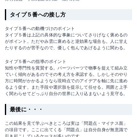
タイプ５番への接し方
タイプ５番への動機づけのポイント
タイプ５番は上記の具体的な事象についてさりげなく褒めるの
がポイント。ただやみ雲に褒めると逆効果な場合も。人に甘え
たりするのが苦手なので、優しく包んであげるように関わる。
タイプ５番への指導のポイント
知性や専門性を賞賛する。パーツパーツで物事を捉えて組み立
ていく傾向があるのでその考え方を承認する。しかしそのやり
方に時間がかかるようなら現時点でのアイデアを軸に先に進め
るよう促す。また手段や選択肢を提示して任せる。周囲と上手
く関わらせてどっぷり自分の世界に入り込まないよう見守る。
最後に・・・
この結果を見て学ぶべきところは実は「問題点・マイナス面」
の項目です。ここに出てくる「問題点」は自分自身が無意識で
引き起こしているケースが多いのです。