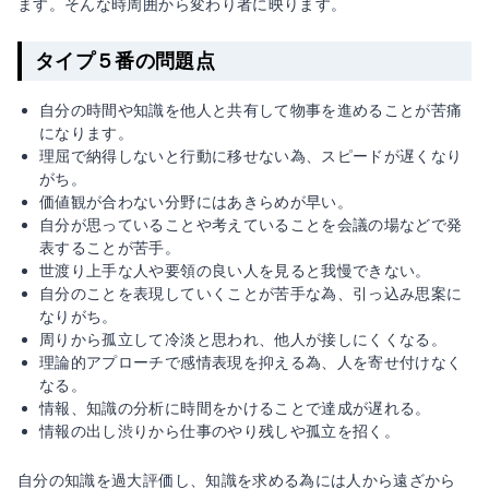
ます。そんな時周囲から変わり者に映ります。
タイプ５番の問題点
自分の時間や知識を他人と共有して物事を進めることが苦痛
になります。
理屈で納得しないと行動に移せない為、スピードが遅くなり
がち。
価値観が合わない分野にはあきらめが早い。
自分が思っていることや考えていることを会議の場などで発
表することが苦手。
世渡り上手な人や要領の良い人を見ると我慢できない。
自分のことを表現していくことが苦手な為、引っ込み思案に
なりがち。
周りから孤立して冷淡と思われ、他人が接しにくくなる。
理論的アプローチで感情表現を抑える為、人を寄せ付けなく
なる。
情報、知識の分析に時間をかけることで達成が遅れる。
情報の出し渋りから仕事のやり残しや孤立を招く。
自分の知識を過大評価し、知識を求める為には人から遠ざから