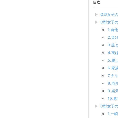
目次
O型女子
O型女子
1.自
2.負
3.
4.
5.
6.
7.ナ
8.
9.
10.
O型女子
1.一