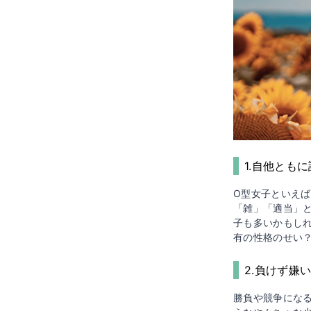
1.自他ともに
O型女子といえ
「雑」「適当」
子も多いかもし
有の性格のせい
2.負けず嫌
勝負や競争にな