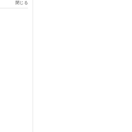
閉じる
Mute