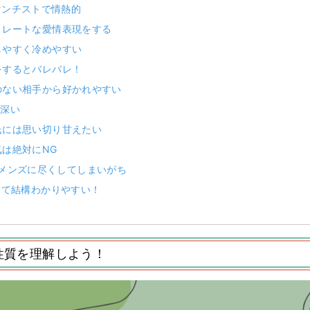
ロマンチストで情熱的
ストレートな愛情表現をする
熱しやすく冷めやすい
恋をするとバレバレ！
気のない相手から好かれやすい
妬深い
彼氏には思い切り甘えたい
気は絶対にNG
.ダメンズに尽くしてしまいがち
って結構わかりやすい！
性質を理解しよう！