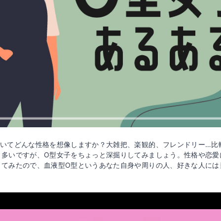
聞いてどんな性格を想像しますか？大雑把、楽観的、フレンドリー…比
も多いですが、O型女子をちょっと深掘りしてみましょう。性格や恋愛
ってみたので、血液型O型というあなた自身や周りの人、好きな人には