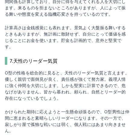
間関係も計算しており、自分に得を与えてくれる人を大切にし
ます。来るものを拒まないところがありますが、人によって振
る舞いや態度を変える臨機応変さを持っているのです。
計算高さは金銭感覚にも表れます。景気よく大盤振る舞いする
ときもありますが、無計画に散財せず、自分にとって価値を感
じることにお金を使います。貯金も計画的で、意外と堅実で
す。
7.天性のリーダー気質
O型の性格を総合的に見ると、天性のリーダー気質と言えます。
優しく親切で面倒見が良く、責任感が強くて努力家。義理人情
に強く仲間を大切にします。しかも堅実に計算できるので、危
なげがありません。皆から慕われ、頼られ、自然とリーダー的
存在になっているでしょう。
かけられた期待に応えようと一生懸命頑張るので、O型男性は仲
間に恵まれると素晴らしいリーダーになります。その一方で、
寂しがり屋で孤独な戦いには弱く、個人戦にはあまり向きませ
ん。