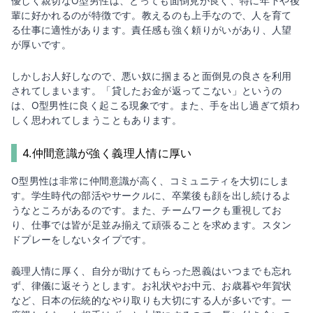
優しく親切なO型男性は、とっても面倒見が良く、特に年下や後
輩に好かれるのが特徴です。教えるのも上手なので、人を育て
る仕事に適性があります。責任感も強く頼りがいがあり、人望
が厚いです。
しかしお人好しなので、悪い奴に掴まると面倒見の良さを利用
されてしまいます。「貸したお金が返ってこない」というの
は、O型男性に良く起こる現象です。また、手を出し過ぎて煩わ
しく思われてしまうこともあります。
4.仲間意識が強く義理人情に厚い
O型男性は非常に仲間意識が高く、コミュニティを大切にしま
す。学生時代の部活やサークルに、卒業後も顔を出し続けるよ
うなところがあるのです。また、チームワークも重視してお
り、仕事では皆が足並み揃えて頑張ることを求めます。スタン
ドプレーをしないタイプです。
義理人情に厚く、自分が助けてもらった恩義はいつまでも忘れ
ず、律儀に返そうとします。お礼状やお中元、お歳暮や年賀状
など、日本の伝統的なやり取りも大切にする人が多いです。一