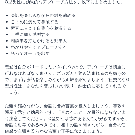
O型男性に効果的なアプローチ方法を、以下にまとめました。
会話を楽しみながら距離を縮める
こまめに褒めて尊敬する
素直に甘えて自尊心を刺激する
上手に頼り感謝する
相談事を持ちかけると効果大
わかりやすくアプローチする
誘ってオーラを出す
恋愛は自分がリードしたいタイプなので、アプローチは慎重に
行わなければなりません。ズカズカと踏み込まれるのを嫌うの
で、まずは会話を楽しみながら距離を縮めましょう。社交的なO
型男性は、あなたを警戒しない限り、紳士的に応じてくれるで
しょう。
距離を縮めながら、会話に誉め言葉を投入しましょう。尊敬を
態度で示すと効果的です。「誉めること」が目的にならないよ
う注意してください。O型男性は芯のある女性が好きですから、
会話も対等であるべきです。相手の話を聞きながら、自分の価
値感や主張も柔らかな言葉で丁寧に伝えましょう。