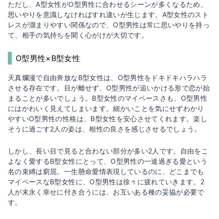
ただし、A型女性がO型男性に合わせるシーンが多くなるため、
思いやりを意識しなければすれ違いが生じます。A型女性のスト
レスが溜まりやすい関係なので、O型男性は常に思いやりを持っ
て、相手の気持ちを聞く心がけが大切です。
O型男性×B型女性
天真爛漫で自由奔放なB型女性は、O型男性をドキドキハラハラ
させる存在です。目が離せず、O型男性が追いかける形で恋が始
まることが多いでしょう。B型女性のマイペースさも、O型男性
にはかわいく見えてしまいます。細かいことを気にせずわかり
やすいO型男性の性格は、B型女性を安心させてくれます。楽し
そうに過ごす2人の姿は、相性の良さを感じさせるでしょう。
しかし、長い目で見ると合わない部分が多い2人です。自由をこ
よなく愛するB型女性にとって、O型男性の一途過ぎる愛という
名の束縛は窮屈。一生懸命愛情表現しているのに、どこまでも
マイペースなB型女性に、O型男性は徐々に疲れていきます。2
人が末永く幸せに付き合うには、お互いある種の妥協が必要で
す。