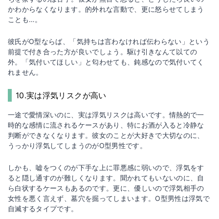
かわからなくなります。的外れな言動で、更に怒らせてしまう
ことも…。
彼氏がO型ならば、「気持ちは言わなければ伝わらない」という
前提で付き合った方が良いでしょう。駆け引きなんて以ての
外。「気付いてほしい」と匂わせても、鈍感なので気付いてく
れません。
10.実は浮気リスクが高い
一途で愛情深いのに、実は浮気リスクは高いです。情熱的で一
時的な感情に流されるケースがあり、特にお酒が入ると冷静な
判断ができなくなります。彼女のことが大好きで大切なのに、
うっかり浮気してしまうのがO型男性です。
しかも、嘘をつくのが下手な上に罪悪感に弱いので、浮気をす
ると隠し通すのが難しくなります。聞かれてもいないのに、自
ら白状するケースもあるのです。更に、優しいので浮気相手の
女性を悪く言えず、墓穴を掘ってしまいます。O型男性は浮気で
自滅するタイプです。