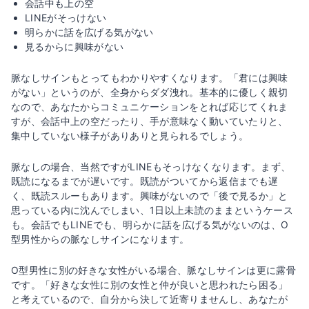
会話中も上の空
LINEがそっけない
明らかに話を広げる気がない
見るからに興味がない
脈なしサインもとってもわかりやすくなります。「君には興味
がない」というのが、全身からダダ洩れ。基本的に優しく親切
なので、あなたからコミュニケーションをとれば応じてくれま
すが、会話中上の空だったり、手が意味なく動いていたりと、
集中していない様子がありありと見られるでしょう。
脈なしの場合、当然ですがLINEもそっけなくなります。まず、
既読になるまでが遅いです。既読がついてから返信までも遅
く、既読スルーもあります。興味がないので「後で見るか」と
思っている内に沈んでしまい、1日以上未読のままというケース
も。会話でもLINEでも、明らかに話を広げる気がないのは、O
型男性からの脈なしサインになります。
O型男性に別の好きな女性がいる場合、脈なしサインは更に露骨
です。「好きな女性に別の女性と仲が良いと思われたら困る」
と考えているので、自分から決して近寄りませんし、あなたが