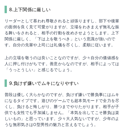
8.上下関係に厳しい
リーダーとして慕われ尊敬されると頑張りますし、部下や後輩
の面倒を良く見て可愛がりますが、立場をわきまえず無礼な振
る舞いをされると、相手の行動を改めさせようとします。上下
関係に厳しく、「下は上を敬うべき」という意識が強いので
す。自分の先輩や上司には礼儀を尽くし、柔順に従います。
上の立場を敬うのは良いことなのですが、少々自分の価値感を
人に押し付けがちです。善意からなのですが、相手によっては
「うっとうしい」と感じるでしょう。
9.負けず嫌いでムキになりやすい
普段は優しく大らかなのですが、負けず嫌いで勝負事にはムキ
になるタイプです。遊びのゲームでも超本気モードで全力を尽
くし、負けると悔しがり、勝つまでやりたがります。相手が子
供でも女性でも手加減しません。「本気を出してこそ勝負は楽
しいもの」と思っています。少々大人気ないですが、少年のよ
うな無邪気さはO型男性の魅力と言えるでしょう。