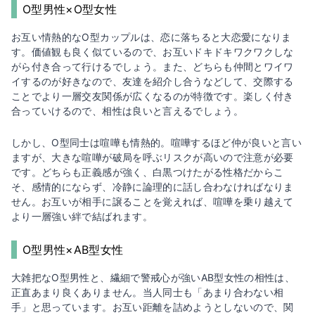
O型男性×O型女性
お互い情熱的なO型カップルは、恋に落ちると大恋愛になりま
す。価値観も良く似ているので、お互いドキドキワクワクしな
がら付き合って行けるでしょう。また、どちらも仲間とワイワ
イするのが好きなので、友達を紹介し合うなどして、交際する
ことでより一層交友関係が広くなるのが特徴です。楽しく付き
合っていけるので、相性は良いと言えるでしょう。
しかし、O型同士は喧嘩も情熱的。喧嘩するほど仲が良いと言い
ますが、大きな喧嘩が破局を呼ぶリスクが高いので注意が必要
です。どちらも正義感が強く、白黒つけたがる性格だからこ
そ、感情的にならず、冷静に論理的に話し合わなければなりま
せん。お互いが相手に譲ることを覚えれば、喧嘩を乗り越えて
より一層強い絆で結ばれます。
O型男性×AB型女性
大雑把なO型男性と、繊細で警戒心が強いAB型女性の相性は、
正直あまり良くありません。当人同士も「あまり合わない相
手」と思っています。お互い距離を詰めようとしないので、関