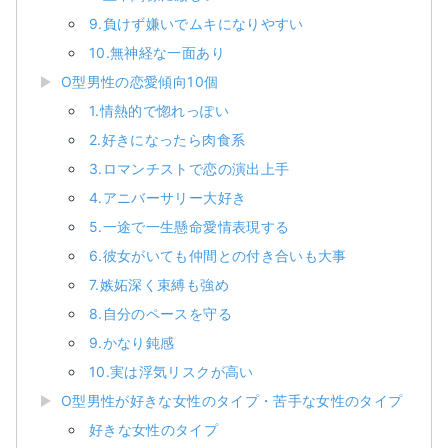
9.負けず嫌いでムキになりやすい
10.無神経な一面あり
O型男性の恋愛傾向10個
1.情熱的で惚れっぽい
2.好きになったら肉食系
3.ロマンチストで恋の演出上手
4.アニバーサリー大好き
5.一途で一生懸命愛情表現する
6.彼女がいても仲間との付き合いも大事
7.嫉妬深く束縛も強め
8.自分のペースを守る
9.かなり鈍感
10.実は浮気リスクが高い
O型男性が好きな女性のタイプ・苦手な女性のタイプ
好きな女性のタイプ