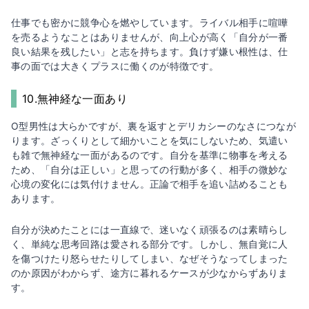
仕事でも密かに競争心を燃やしています。ライバル相手に喧嘩
を売るようなことはありませんが、向上心が高く「自分が一番
良い結果を残したい」と志を持ちます。負けず嫌い根性は、仕
事の面では大きくプラスに働くのが特徴です。
10.無神経な一面あり
O型男性は大らかですが、裏を返すとデリカシーのなさにつなが
ります。ざっくりとして細かいことを気にしないため、気遣い
も雑で無神経な一面があるのです。自分を基準に物事を考える
ため、「自分は正しい」と思っての行動が多く、相手の微妙な
心境の変化には気付けません。正論で相手を追い詰めることも
あります。
自分が決めたことには一直線で、迷いなく頑張るのは素晴らし
く、単純な思考回路は愛される部分です。しかし、無自覚に人
を傷つけたり怒らせたりしてしまい、なぜそうなってしまった
のか原因がわからず、途方に暮れるケースが少なからずありま
す。