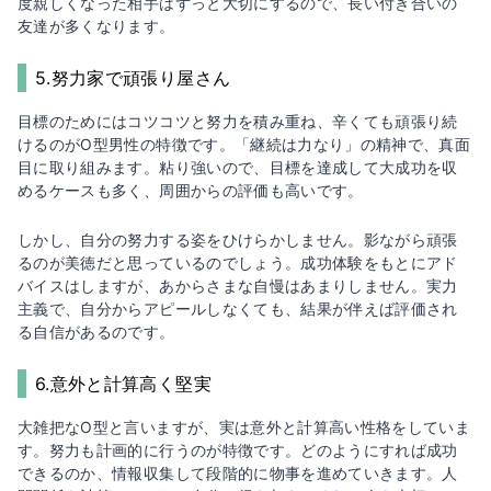
度親しくなった相手はずっと大切にするので、長い付き合いの
友達が多くなります。
5.努力家で頑張り屋さん
目標のためにはコツコツと努力を積み重ね、辛くても頑張り続
けるのがO型男性の特徴です。「継続は力なり」の精神で、真面
目に取り組みます。粘り強いので、目標を達成して大成功を収
めるケースも多く、周囲からの評価も高いです。
しかし、自分の努力する姿をひけらかしません。影ながら頑張
るのが美徳だと思っているのでしょう。成功体験をもとにアド
バイスはしますが、あからさまな自慢はあまりしません。実力
主義で、自分からアピールしなくても、結果が伴えば評価され
る自信があるのです。
6.意外と計算高く堅実
大雑把なO型と言いますが、実は意外と計算高い性格をしていま
す。努力も計画的に行うのが特徴です。どのようにすれば成功
できるのか、情報収集して段階的に物事を進めていきます。人