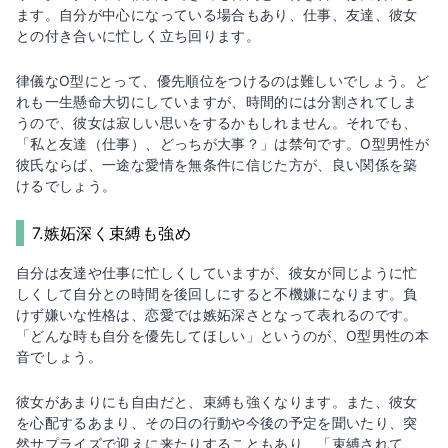
ます。自分が中心になっている場合もあり、仕事、友達、彼女
との付き合いに忙しく立ち回ります。
律儀なO型にとって、優先順位をつけるのは難しいでしょう。ど
れも一生懸命大切にしていますが、時間的には分割されてしま
うので、彼女は寂しい思いをするかもしれません。それでも、
「私と友達（仕事）、どっちが大事？」は禁句です。O型男性が
彼氏ならば、一途な愛情を無条件に信じた方が、良い関係を築
けるでしょう。
7.嫉妬深く束縛も強め
自分は友達や仕事に忙しくしていますが、彼女が同じように忙
しくして自分との時間を後回しにすると不機嫌になります。負
けず嫌いな性格は、恋愛では嫉妬深さとなって表れるのです。
「どんな時も自分を優先してほしい」というのが、O型男性の本
音でしょう。
彼女があまりにも自由だと、束縛も強くなります。また、彼女
を心配するあまり、その日の行動や今後の予定を聞いたり、突
然サプライズで迎えに来たりすることもあり、「束縛されて