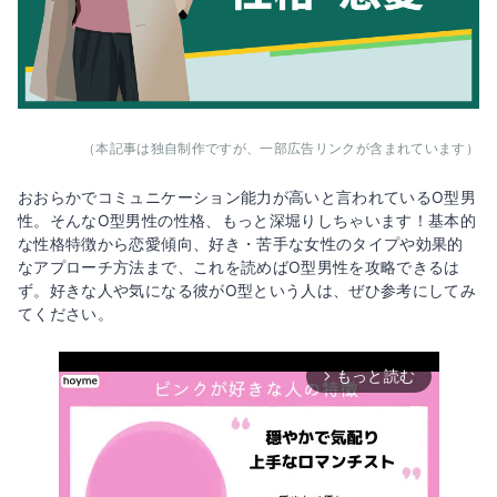
（本記事は独自制作ですが、一部広告リンクが含まれています）
おおらかでコミュニケーション能力が高いと言われているO型男
性。そんなO型男性の性格、もっと深堀りしちゃいます！基本的
な性格特徴から恋愛傾向、好き・苦手な女性のタイプや効果的
なアプローチ方法まで、これを読めばO型男性を攻略できるは
ず。好きな人や気になる彼がO型という人は、ぜひ参考にしてみ
てください。
もっと読む
arrow_forward_ios