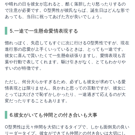
や晴れの日を彼女が忘れると、酷く落胆したり怒ったりするの
で注意が必要です。O型男性が彼氏ならば、誕生日はどんな形で
あっても、当日に祝ってあげた方が良いでしょう。
5.一途で一生懸命愛情表現する
惚れっぽく、失恋してもすぐに次に行けるO型男性ですが、現在
進行形の恋愛が上手くいっているときは、とっても一途です。
彼女に喜んで貰いたくて一生懸命頑張りますし、愛情表現も言
葉や行動で表してくれます。駆け引きがなく、とてもわかりや
すいのが特徴です。
ただし、何分大らかすぎるため、必ずしも彼女が求めている愛
情表現とは限りません。良かれと思っての言動ですが、彼女に
とっては大げさで恥ずかしかったり、一途過ぎて応えるのが大
変だったりすることもあります。
6.彼女がいても仲間との付き合いも大事
O型男性は元々仲間を大切にするタイプで、しかも面倒見の良い
リーダータイプ。彼女ができても仲間との付き合いは大切にし