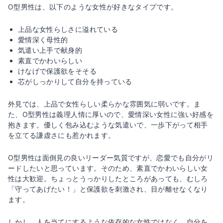
O型男性は、以下のような女性が好きなタイプです。
上品な女性らしさに溢れている
愛情深く母性的
気遣い上手で献身的
素直でかわいらしい
けなげで保護欲をそそる
芯がしっかりして自分を持っている
外見では、上品で女性らしい柔らかな雰囲気に弱いです。ま
た、O型男性は義理人情に厚いので、愛情深い女性に強い好感を
抱きます。優しく包み込むような気遣いで、一歩下がって相手
を立てる謙虚さにも惹かれます。
O型男性は面倒見の良いリーダー気質ですが、恋愛でも自分がリ
ードしたいと思っています。そのため、素直でかわいらしい女
性は大歓迎。ちょっとうっかりしたところがあっても、むしろ
「守ってあげたい！」と保護欲を刺激され、目が離せなくなり
ます。
しかし、人を当てにするような依存的な女性ではなく、自分を