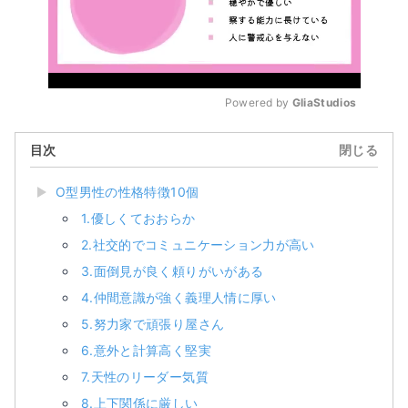
Powered by 
GliaStudios
Mute
目次
閉じる
O型男性の性格特徴10個
1.優しくておおらか
2.社交的でコミュニケーション力が高い
3.面倒見が良く頼りがいがある
4.仲間意識が強く義理人情に厚い
5.努力家で頑張り屋さん
6.意外と計算高く堅実
7.天性のリーダー気質
8.上下関係に厳しい