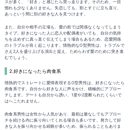
スが多く、「好き」と感じたら突っ走ります。そのため、一目
惚れも少なくありません。失恋しても、割とすぐに立ち直り、
あっという間に別の好きな人を見つけます。
また、自分や相手の立場も、愛の前では関係なくなってしまう
タイプ。好きになった人に恋人や配偶者がいても、自分の気持
ちを止めずに真っ直ぐ伝えてしまう場合もあるため、恋愛関係
のトラブルが良く起こります。情熱的なO型男性は、トラブルで
さえ2人を盛り上げる演出と捉え、ためらわず愛のために突き進
むでしょう。
2.好きになったら肉食系
情熱的でストレートに愛情表現するO型男性は、好きになったら
肉食系です。自分から好きな人に声をかけ、積極的にアプロー
チします。デートも自分から誘い、1度や2度断られたくらいで
はへこたれません。
肉食系男性は女性から人気があり、最初は脈なしでもアプロー
チを続ける内に振り向いてくれる場合も多いです。努力して好
きな人を振り向かせる経験が多いため、振られることもありま