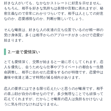
好きな人がいても、なかなかストレートに好意を示せません。
もちろん、相手を好きな気持ちは表情や言動に表れますが、秘
密主義なので非常にわかりづらいです。相手は人としての好意
なのか、恋愛感情なのか、判断が難しいでしょう。
そんな蠍座は、好きな人の友達の立ち位置でいるのが精一杯の
受け身体質。多くは相手からのアプローチがきっかけで恋愛が
始まります。
2.一途で愛情深い
とても愛情深く、交際が始まると一途に尽くしてくれます。恋
人を優先し、会うためなら仕事やプライベートの都合を一生懸
命調整し、相手に合わせた恋愛をするのが特徴です。恋愛中は
趣味や友達と過ごす時間が減る傾向があります。
恋人の要求にはできる限り応えたいと思うのが蠍座です。相手
の喜ぶ顔が自分の幸せなのです。多少無理なことでも頑張って
応えてくれますが、だからこそ蠍座の恋人は負担をかけないよ
うに気を付けなければなりません。