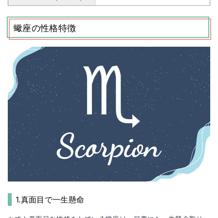
蠍座の性格特徴
1.真面目で一生懸命