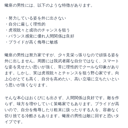
蠍座の男性には、以下のような特徴があります。
・努力している姿を外に出さない
・自分に厳しく理性的
・虎視眈々と成功のチャンスを狙う
・バランス感覚に優れ人間関係は良好
・プライドが高く侮辱に敏感
蠍座の男性は努力家ですが、少々見栄っ張りなので頑張る姿を
外に出しません。周囲には我武者羅な自分ではなく、スマート
な姿を見せたい思いが強く、常に理性的でクールな印象があり
ます。しかし、実は虎視眈々とチャンスを狙う野心家です。向
上心がとても高く、自分を高めたい、高い立場に立ちたいとい
う思いが強くなります。
そんな本心はおくびにも出さず、人間関係は良好です。敵を作
らず、味方を増やしていく策略家でもあります。プライドが高
いので、自分を侮辱したり粗末に扱ったりする人を、容赦なく
切り捨てる冷酷さもあります。蠍座の男性は敵に回すと恐いタ
イプです。