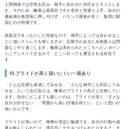
人間関係では空気を読み、相手に合わせた対応をとろうとしま
す。そのため、蠍座は真面目ですが意外と世渡り上手。自分の
価値感を無意味に押し付けず、バランス感覚が良く、集団に馴
染むのが特徴です。
真面目できっちりした性格なので、相手によっては合わせるこ
とに強いストレスを感じますが、忍耐力があるため表面上は問
題なくやり過ごします。蠍座は求められたところへピンポイン
トにアシストできるので、どこへ行っても重宝される存在で
す。
10.プライドが高く扱いにくい一面あり
「どんな目標も達成してみせる」「どんな相手にも対応してみ
せる」という志の高さは、蠍座のプライドの高さと比例してい
ます。自分にどこまでも厳しいのは、プライドが高く「ダメな
自分が許せない」「周囲から高い評価を得たい」という思いが
強いからです。
プライドが高いので、侮辱や否定に敏感です。自分の行動や成
果を軽んじられたり、理不尽にケチをつけられたりすると、大