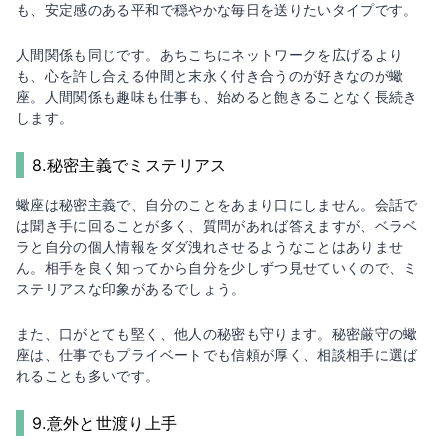
も、安定感のある平和で穏やかな毎日を送りたいタイプです。
人間関係も同じです。あちこちにネットワークを広げるより
も、心を許し合える仲間と末永く付き合うのが好きなのが蠍
座。人間関係も趣味も仕事も、始めると飽きることなく長続き
します。
8.秘密主義でミステリアス
蠍座は秘密主義で、自分のことをあまり口にしません。会話で
は聞き手に回ることが多く、質問があれば答えますが、ベラベ
ラと自分の個人情報をダダ洩れさせるようなことはありませ
ん。相手を良く知ってから自分を少しずつ見せていくので、ミ
ステリアスな印象があるでしょう。
また、口がとても堅く、他人の秘密も守ります。秘密厳守の蠍
座は、仕事でもプライベートでも信頼が厚く、相談相手に選ば
れることも多いです。
9.意外と世渡り上手