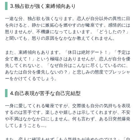
3.独占欲が強く束縛傾向あり
一途な分、独占欲も強くなります。恋人が自分以外の異性に目
を向けると、静かに嫉妬心を燃やすのが蠍座です。感情的には
怒りませんが、不機嫌になってしまいます。「どうしたの？」
と聞いても、怒りの原因をなかなか教えてくれません。
また、束縛傾向もあります。「休日は絶対デート！」「予定は
全て教えて！」という極端さはありませんが、恋人が自分を優
先してくれないと、「なぜ自分はこんなに尽くしているのに、
あなたは自分を優先しないの？」と悲しみの態度でプレッシャ
ーをかけてくるでしょう。
4.自己表現が苦手な自己完結型
一身に愛してくれる蠍座ですが、交際後も自分の気持ちを表現
するのは苦手です。楽しさや嬉しさは示してくれますが、不安
や不満はなかなか口にしません。何も言わず、ある日突然爆発
してしまうことも…。
また、恋人に確認もせず「もう気持ちが冷めたのでは？」「自