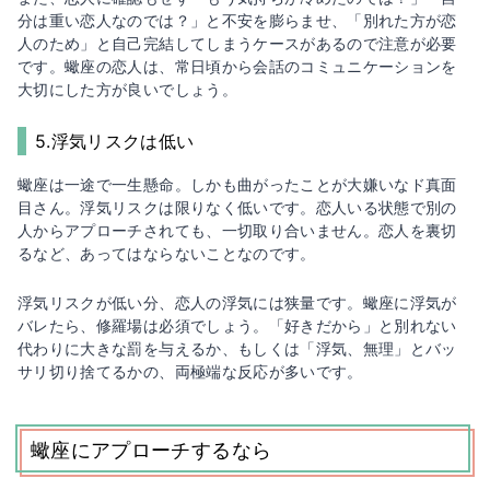
分は重い恋人なのでは？」と不安を膨らませ、「別れた方が恋
人のため」と自己完結してしまうケースがあるので注意が必要
です。蠍座の恋人は、常日頃から会話のコミュニケーションを
大切にした方が良いでしょう。
5.浮気リスクは低い
蠍座は一途で一生懸命。しかも曲がったことが大嫌いなド真面
目さん。浮気リスクは限りなく低いです。恋人いる状態で別の
人からアプローチされても、一切取り合いません。恋人を裏切
るなど、あってはならないことなのです。
浮気リスクが低い分、恋人の浮気には狭量です。蠍座に浮気が
バレたら、修羅場は必須でしょう。「好きだから」と別れない
代わりに大きな罰を与えるか、もしくは「浮気、無理」とバッ
サリ切り捨てるかの、両極端な反応が多いです。
蠍座にアプローチするなら