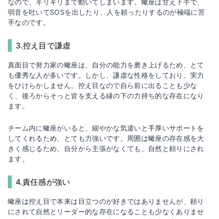
なので、ギリギリまで動いてしまいます。蠍座は甘え下手で、
弱音を吐いてSOSを出したり、人を頼ったりするのが極端に苦
手なのです。
3.控え目で謙虚
真面目で努力家の蠍座は、自分の能力を磨き上げるため、とて
も優秀な人が多いです。しかし、謙虚な性格をしており、実力
をひけらかしません。控え目なので自ら前に出ることも少な
く、後ろからそっと皆を支える縁の下の力持ち的な存在になり
ます。
チーム内に蠍座がいると、細やかな気遣いと手厚いサポートを
してくれるため、とても力強いです。周囲は蠍座の存在感を大
きく感じるため、自分から主張がなくても、自然と頼りにされ
ます。
4.責任感が強い
蠍座は控え目で本来は目立つのが好きではありませんが、頼り
にされて自然とリーダー的な存在になることも少なくありませ