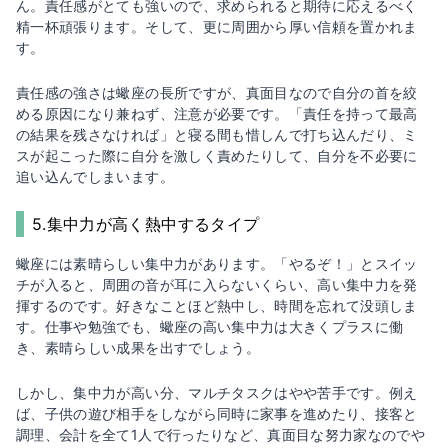
ん。責任感がとても強いので、求められると期待に応えるべく
精一杯頑張ります。そして、更に周囲から厚い信頼を置かれま
す。
責任感の強さは蠍座の長所ですが、真面目なので自分の首を絞
める原因になり兼ねず、注意が必要です。「責任を持って最高
の結果を残さなければ」と寝る間も惜しんで打ち込んだり、ミ
スが起こった際に自分を激しく責めたりして、自分を不必要に
追い込んでしまいます。
5.集中力が高く熱中するタイプ
蠍座には素晴らしい集中力があります。「やるぞ！」とスイッ
チが入ると、周囲の音が耳に入らないくらい、高い集中力を発
揮するのです。好きなことほど熱中し、時間を忘れて没頭しま
す。仕事や勉強でも、蠍座の高い集中力は大きくプラスに働
き、素晴らしい成果を出すでしょう。
しかし、集中力が高い分、マルチタスクはやや苦手です。例え
ば、子供の遊び相手をしながら同時に家事を進めたり、接客と
調理、会計を全て1人で行ったりなど、真面目な努力家なのでや