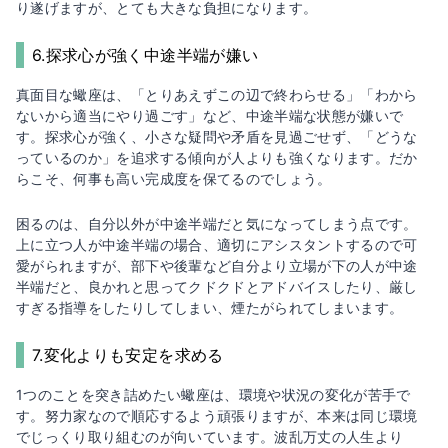
り遂げますが、とても大きな負担になります。
6.探求心が強く中途半端が嫌い
真面目な蠍座は、「とりあえずこの辺で終わらせる」「わから
ないから適当にやり過ごす」など、中途半端な状態が嫌いで
す。探求心が強く、小さな疑問や矛盾を見過ごせず、「どうな
っているのか」を追求する傾向が人よりも強くなります。だか
らこそ、何事も高い完成度を保てるのでしょう。
困るのは、自分以外が中途半端だと気になってしまう点です。
上に立つ人が中途半端の場合、適切にアシスタントするので可
愛がられますが、部下や後輩など自分より立場が下の人が中途
半端だと、良かれと思ってクドクドとアドバイスしたり、厳し
すぎる指導をしたりしてしまい、煙たがられてしまいます。
7.変化よりも安定を求める
1つのことを突き詰めたい蠍座は、環境や状況の変化が苦手で
す。努力家なので順応するよう頑張りますが、本来は同じ環境
でじっくり取り組むのが向いています。波乱万丈の人生より