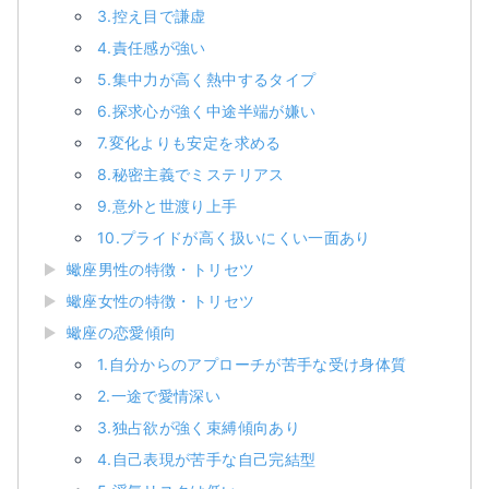
3.控え目で謙虚
4.責任感が強い
5.集中力が高く熱中するタイプ
6.探求心が強く中途半端が嫌い
7.変化よりも安定を求める
8.秘密主義でミステリアス
9.意外と世渡り上手
10.プライドが高く扱いにくい一面あり
蠍座男性の特徴・トリセツ
蠍座女性の特徴・トリセツ
蠍座の恋愛傾向
1.自分からのアプローチが苦手な受け身体質
2.一途で愛情深い
3.独占欲が強く束縛傾向あり
4.自己表現が苦手な自己完結型