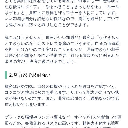
とても真面目な性格をしている蠍座は、何事にも一生懸命取り
組む優等生タイプ。「やるべきことはきっちりやる」「ルール
は守る」と、几帳面に規律を守りマナーを大切にしています。
いい加減な自分は許せない性格なので、周囲が適当にしていて
も流されず、黙々と取り組むことができます。
流されはしませんが、周囲がいい加減だと蠍座は「なぜきちん
とできないのか」とストレスを溜めていきます。自分の価値感
を押し付けないので衝突は起こりませんが、理解できない相手
は静かに距離をとるのが特徴です。同じ価値観の人に囲まれた
環境の方が、快適に過ごせるでしょう。
2.努力家で忍耐強い
蠍座は超努力家。自分の目標や与えられた役目を達成すべく、
コツコツと地道に努力を重ねます。サボって能力が足りない状
況が許せないのです。また、非常に忍耐強く、過酷な状況でも
耐え抜いてしまいます。
ブラックな職場やワンオペ育児など、すべてを1人で背負って頑
張るため、突然倒れるリスクは高いです。精神力も体力も強靭