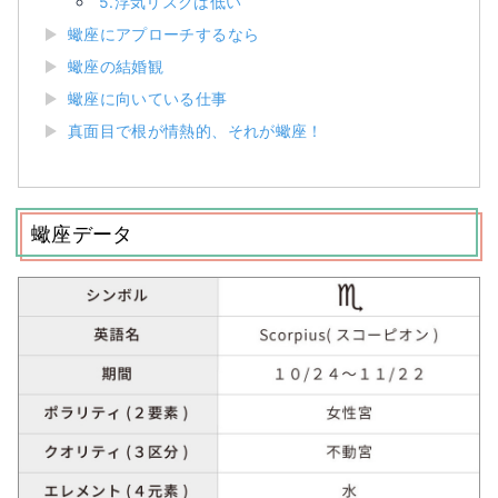
5.浮気リスクは低い
蠍座にアプローチするなら
蠍座の結婚観
蠍座に向いている仕事
真面目で根が情熱的、それが蠍座！
蠍座データ