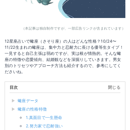
（本記事は独自制作ですが、一部広告リンクが含まれています）
12星座占いで蠍座（さそり座）の人はどんな性格？10/24〜
11/22生まれの蠍座は、集中力と忍耐力に長ける優等生タイプ！
一見すると自己主張は弱めですが、実は根が情熱的。そんな蠍
座の特徴や恋愛傾向、結婚観などを深掘りしていきます。男女
別のトリセツやアプローチ方法も紹介するので、参考にしてく
ださいね。
目次
閉じる
蠍座データ
蠍座の性格特徴
1.真面目で一生懸命
2.努力家で忍耐強い