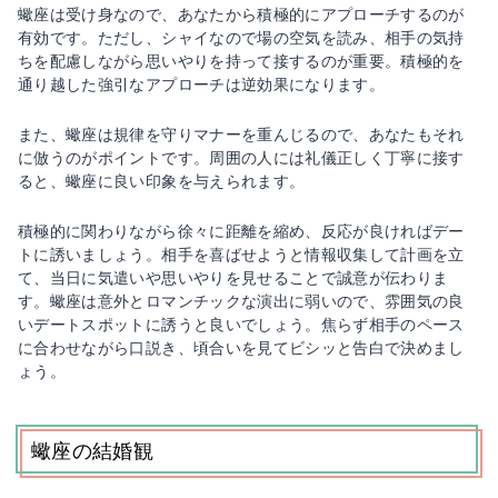
蠍座は受け身なので、あなたから積極的にアプローチするのが
有効です。ただし、シャイなので場の空気を読み、相手の気持
ちを配慮しながら思いやりを持って接するのが重要。積極的を
通り越した強引なアプローチは逆効果になります。
また、蠍座は規律を守りマナーを重んじるので、あなたもそれ
に倣うのがポイントです。周囲の人には礼儀正しく丁寧に接す
ると、蠍座に良い印象を与えられます。
積極的に関わりながら徐々に距離を縮め、反応が良ければデー
トに誘いましょう。相手を喜ばせようと情報収集して計画を立
て、当日に気遣いや思いやりを見せることで誠意が伝わりま
す。蠍座は意外とロマンチックな演出に弱いので、雰囲気の良
いデートスポットに誘うと良いでしょう。焦らず相手のペース
に合わせながら口説き、頃合いを見てビシッと告白で決めまし
ょう。
蠍座の結婚観