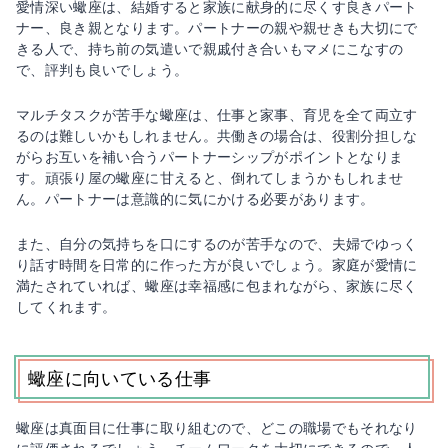
愛情深い蠍座は、結婚すると家族に献身的に尽くす良きパート
ナー、良き親となります。パートナーの親や親せきも大切にで
きる人で、持ち前の気遣いで親戚付き合いもマメにこなすの
で、評判も良いでしょう。
マルチタスクが苦手な蠍座は、仕事と家事、育児を全て両立す
るのは難しいかもしれません。共働きの場合は、役割分担しな
がらお互いを補い合うパートナーシップがポイントとなりま
す。頑張り屋の蠍座に甘えると、倒れてしまうかもしれませ
ん。パートナーは意識的に気にかける必要があります。
また、自分の気持ちを口にするのが苦手なので、夫婦でゆっく
り話す時間を日常的に作った方が良いでしょう。家庭が愛情に
満たされていれば、蠍座は幸福感に包まれながら、家族に尽く
してくれます。
蠍座に向いている仕事
蠍座は真面目に仕事に取り組むので、どこの職場でもそれなり