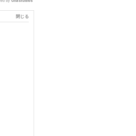
ed by 
GliaStudios
閉じる
Mute