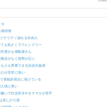
Power
ータ
性格特徴
オリジナリティ溢れる自由人
とっても気さくでフレンドリー
感受性豊かな感動屋さん
固定概念がなく視野が広い
自分も人も尊重できる自由主義者
立心が非常に強い
公平で客観的視点に長けている
理人情に厚い
嘘が嫌いで社交辞令やタテマエが苦手
実は寂しがり屋
性の特徴・トリセツ