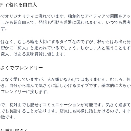
リティ溢れる自由人
かでオリジナリティに溢れています。独創的なアイディアで周囲をアッ
。しかも超自由人で、発想も行動も普通に囚われません。いつでも思考
ます。
ではなく、むしろ輪を大切にするタイプなのですが、枠からはみ出た発
は密かに「変人」と思われているでしょう。しかし、人と違うことをす
「変人」はある意味賞賛に値します。
気さくでフレンドリー
こよなく愛していますが、人が嫌いなわけではありません。むしろ、何
好き。自分から進んで気さくに話しかけるタイプです。基本的に大らか
もフレンドリーに接します。
ので、初対面でも臆せずコミュニケーションが可能です。気さく過ぎて
人でも長話することがあります。店員にも同様に話しかけるので、すぐ
特徴です。
かな感動屋さん