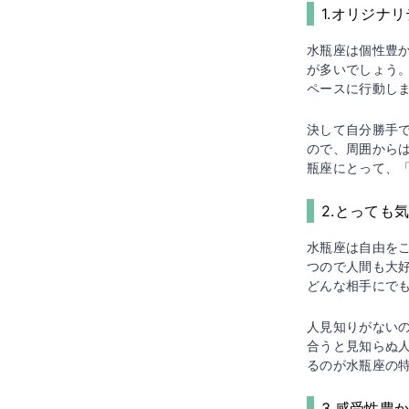
1.オリジナ
水瓶座は個性豊
が多いでしょう
ペースに行動し
決して自分勝手
ので、周囲から
瓶座にとって、
2.とっても
水瓶座は自由を
つので人間も大
どんな相手にで
人見知りがない
合うと見知らぬ
るのが水瓶座の
3.感受性豊