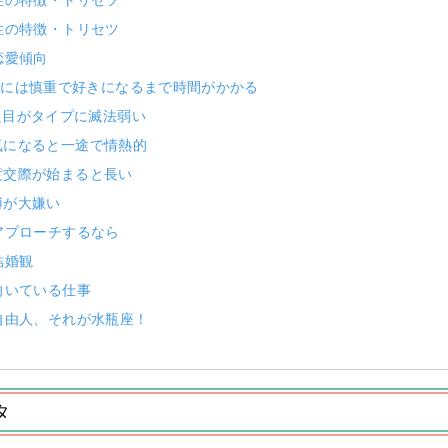
性の特徴・トリセツ
恋愛傾向
恋愛には慎重で好きになるまで時間がかかる
見た目がタイプに滅法弱い
本気になると一途で情熱的
一度交際が始まると長い
縛が大嫌い
アプローチするなら
結婚観
向いている仕事
自由人、それが水瓶座！
タ