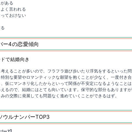
セがある
とよく言われる
放っておけない
する
バー4の恋愛傾向
ードで結婚向き
に考えることが多いので、フラフラ遊び歩いたり浮気をするといった問
に特別な要望やロマンティックな願望を抱くことが少なく、一度付き合
ち、仮にマンネリ化したからといって関係が不安定になるようなことは
いえるので、結婚にはとても向いています。保守的な部分もありますが
るみの交際に発展しても問題なく進めていくことができるはず。
ソウルナンバーTOP3
バー7】