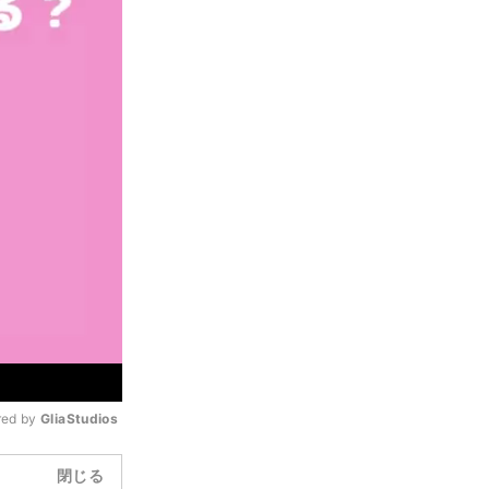
ed by 
GliaStudios
閉じる
Mute