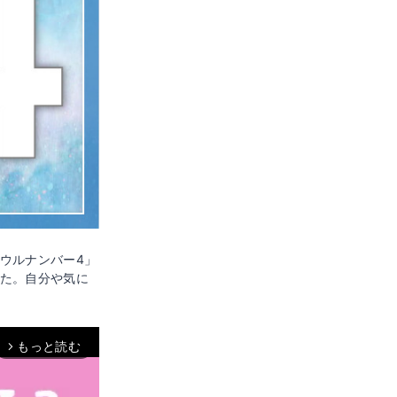
ウルナンバー4」
た。自分や気に
もっと読む
arrow_forward_ios