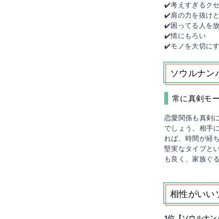
✔️考えすぎるク
✔️肩の力を抜け
✔️困ってる人を
✔️情にもろい
✔️モノを大切に
ソウルナン
常に真剣モ
恋愛関係も真剣
でしょう。相手
れば、時間が経
堅実なタイプと
も良く、家族ぐ
相性がいい
1位【ソウルナン