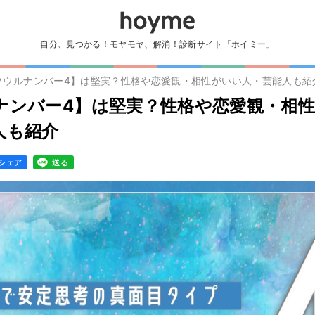
自分、見つかる！モヤモヤ、解消！診断サイト「ホイミー」
ソウルナンバー4】は堅実？性格や恋愛観・相性がいい人・芸能人も紹
ナンバー4】は堅実？性格や恋愛観・相
人も紹介
シェア
送る