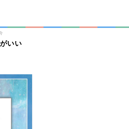
介
性がいい