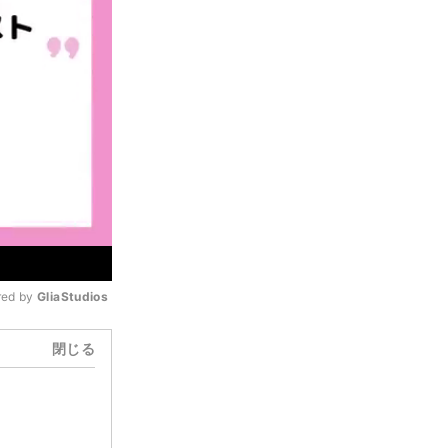
ed by 
GliaStudios
閉じる
Mute