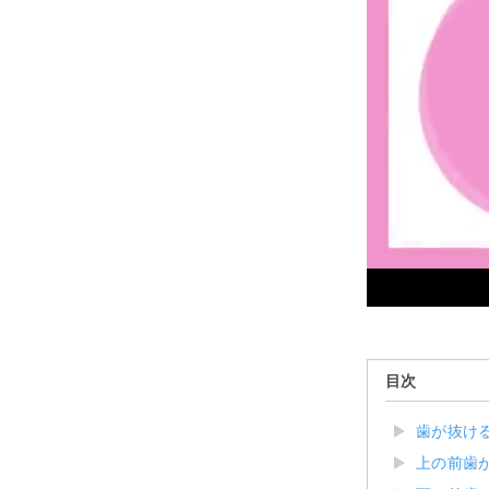
目次
歯が抜け
上の前歯