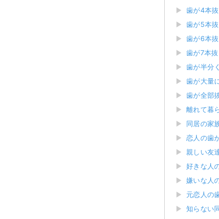
歯が4本
歯が5本
歯が6本
歯が7本
歯が半分
歯が大量
歯が全部
離れて暮
同居の家
恋人の歯
親しい友
好きな人
嫌いな人
元恋人の
知らない