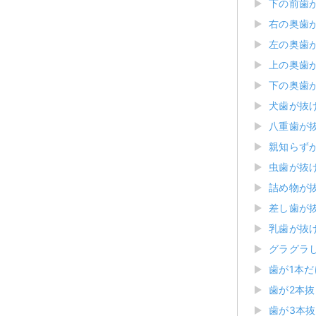
下の前歯
右の奥歯
左の奥歯
上の奥歯
下の奥歯
犬歯が抜
八重歯が
親知らず
虫歯が抜
詰め物が
差し歯が
乳歯が抜
グラグラ
歯が1本
歯が2本
歯が3本