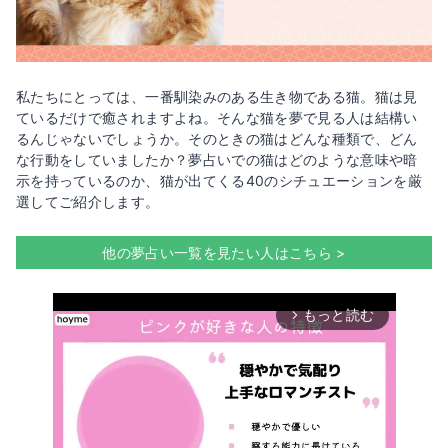
私たちにとっては、一番馴染みのある生き物である猫。猫は見
ているだけで癒されますよね。そんな猫を夢で見る人は結構い
るんじゃないでしょうか。そのときの猫はどんな種類で、どん
な行動をしていましたか？夢占いでの猫はどのような意味や暗
示を持っているのか、猫が出てくる40のシチュエーションを厳
選してご紹介します。
他の夢占い一覧を見たい人はこちら >
もっと読む
arrow_forward_ios