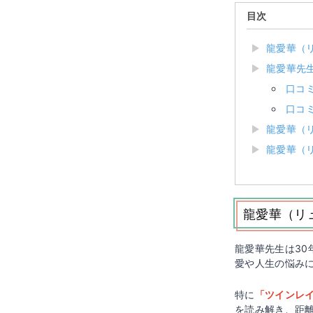
目次
龍愛華（
龍愛華先
口コ
口コ
龍愛華（
龍愛華（
龍愛華（リ
龍愛華先生は3
愛や人生の悩み
特に
「ツインレ
を読み解き、距