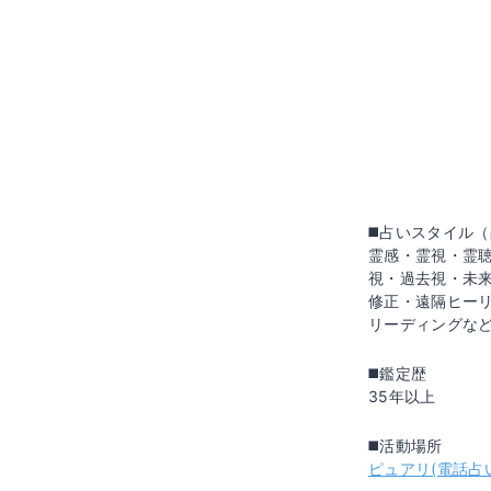
◼️占いスタイル
霊感・霊視・霊
視・過去視・未
修正・遠隔ヒー
リーディングな
◼️鑑定歴
35年以上
◼️活動場所
ピュアリ(電話占