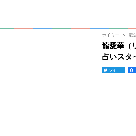
ホイミー
龍
龍愛華（
占いスタ
ツイート