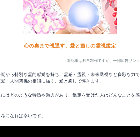
心の奥まで視通す、愛と癒しの霊視鑑定
（本記事は独自制作ですが、一部広告リン
少期から特別な霊的感覚を持ち、霊感・霊視・未来透視など多彩な力で
恋愛・人間関係の相談に強く、愛と癒しで導きます。
生にはどのような特徴や魅力があり、鑑定を受けた人はどんなことを感
参考になれば幸いです。