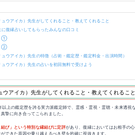
リュウアイカ）先生がしてくれること・教えてくれること
生に復縁占いしてもらったみんなの口コミ
ミ①
ミ②
リュウアイカ）先生の特徴（占術・鑑定歴・鑑定料金・出演時間）
リュウアイカ）先生の占いを初回無料で受けよう
ュウアイカ）先生がしてくれること・教えてくれるこ
0年以上の鑑定歴を誇る実力派鑑定師で、霊感・霊視・霊聴・未来透視
に真摯に向き合ってこられました。
イ結び」という特別な縁結びに定評
があり、復縁においてはお相手の心
離ができた原因や乗り越えるべき壁を的確に視抜きます。