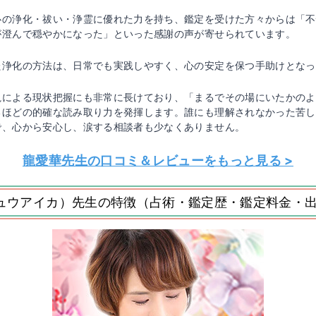
心の浄化・祓い・浄霊に優れた力を持ち、鑑定を受けた方々からは「不
が澄んで穏やかになった」といった感謝の声が寄せられています。
た浄化の方法は、日常でも実践しやすく、心の安定を保つ手助けとなっ
視による現状把握にも非常に長けており、「まるでその場にいたかのよ
るほどの的確な読み取り力を発揮します。誰にも理解されなかった苦し
で、心から安心し、涙する相談者も少なくありません。
龍愛華先生の口コミ＆レビューをもっと見る >
ュウアイカ）先生の特徴（占術・鑑定歴・鑑定料金・