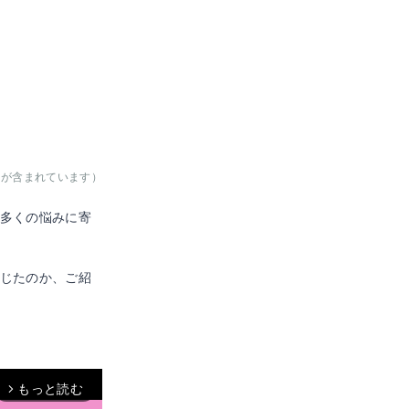
クが含まれています）
多くの悩みに寄
じたのか、ご紹
もっと読む
arrow_forward_ios