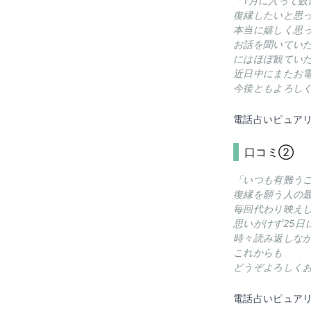
「1月に入って
復縁したいと思
本当に嬉しく思
お話を聞いてい
にはほぼ観てい
近日中にまたお
今後ともよろし
電話占いピュア
口コミ②
「いつも有難う
復縁を願う人の
毎回代わり映え
思いがけず25
時々読み返しな
これからも
どうぞよろしく
電話占いピュア