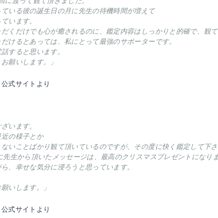
数回に渡って観て頂きました。
っている彼の誕生日の月に先生の待機時間が増えて
っています。
ただくだけでも心が癒されるのに、鑑定内容はしっかりと的確で、観て
ただけるとあっては、私にとって最強のサポーターです。
電話すると思います。
くお願いします。」
リ公式サイトより
ございます。
最近の様子とか
しないことばかり観て頂いているのですが、その度に快く鑑定して下さ
日に先生から頂いたメッセージは、最高のクリスマスプレゼントになり
がら、幸せな気分に浸ろうと思っています。
お願いします。」
リ公式サイトより