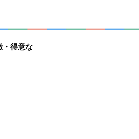
ル
徴・得意な