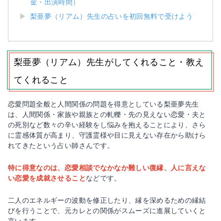
金・出演時間）
梨亜夢（リアム）先生の占いを初回無料で受けよう
梨亜夢（リアム）先生がしてくれること・教え
てくれること
恋愛問題全般と人間関係の問題を得意としている梨亜夢先生
は、人間関係・家族や親族との軋轢・先の見えない恋愛・夫と
の死別など数々の辛い経験をし悩みを抱えることにより、さら
に霊感体質が高まり、守護霊様や目に見えない存在から助けら
れてきたという占い師さんです。
特に得意なのは、恋愛相談でなかなか難しい復縁、人に言えな
い恋愛を成就させること
などです。
二人のエネルギーの波動を修正したり、縁を深めるための縁結
びを行うことで、元カレとの関係がスムーズに進展していくと
言います。