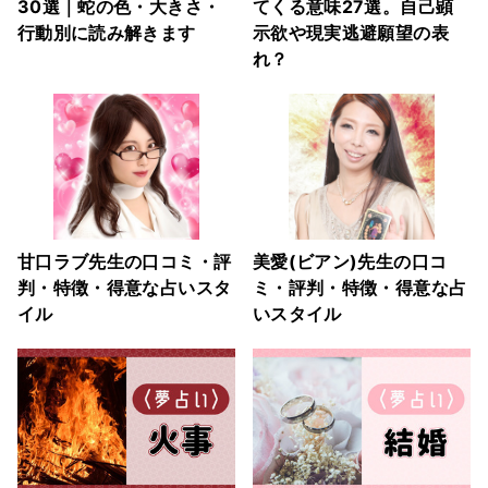
30選｜蛇の色・大きさ・
てくる意味27選。自己顕
行動別に読み解きます
示欲や現実逃避願望の表
れ？
甘口ラブ先生の口コミ・評
美愛(ビアン)先生の口コ
判・特徴・得意な占いスタ
ミ・評判・特徴・得意な占
イル
いスタイル