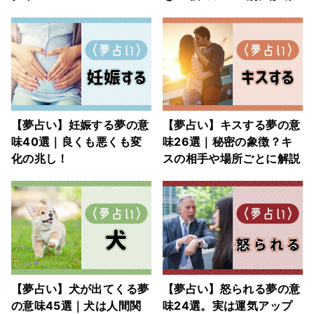
【夢占い】妊娠する夢の意
【夢占い】キスする夢の意
味40選｜良くも悪くも変
味26選｜秘密の象徴？キ
化の兆し！
スの相手や場所ごとに解説
【夢占い】犬が出てくる夢
【夢占い】怒られる夢の意
の意味45選｜犬は人間関
味24選。実は運気アップ