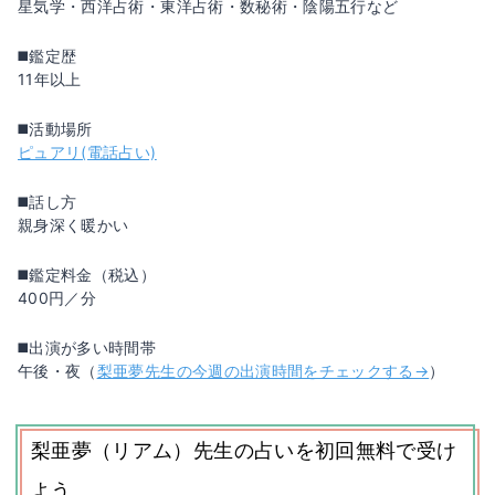
星気学・西洋占術・東洋占術・数秘術・陰陽五行など
◼️鑑定歴
11年以上
◼️活動場所
ピュアリ(電話占い)
◼️話し方
親身深く暖かい
◼️鑑定料金（税込）
400円／分
◼️出演が多い時間帯
午後・夜（
梨亜夢先生の今週の出演時間をチェックする→
）
梨亜夢（リアム）先生の占いを初回無料で受け
よう