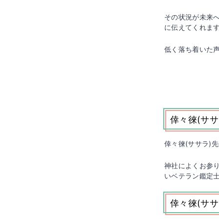
その状況が未来
に伝えてくれま
低く落ち着いた
倖々徠(サ
倖々徠(ササラ)
神社によくお参
いベテラン鑑定
倖々徠(サ