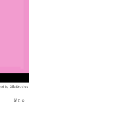
ed by 
GliaStudios
閉じる
Mute