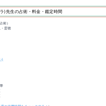
サラ)先生の占術・料金・鑑定時間
（占術）
視・霊聴
い)
間帯
夜
夜