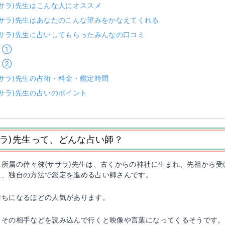
ササラ)先生はこんな人にオススメ
ササラ)先生はあなたのこんな望みをかなえてくれる
ササラ)先生に占いしてもらったみんなの口コミ
ミ①
ミ②
ササラ)先生の占術・料金・鑑定時間
サラ)先生の占いのポイント
サラ)先生って、どんな占い師？
所属の倖々徠(ササラ)先生は、古くからの神社に生まれ、先祖から受
に、独自の方法で鑑定を進める占い師さんです。
待ちになるほどの人気があります。
、その相手などを読み込んで行くと映像や言葉になってくるそうです。