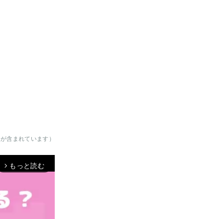
クが含まれています）
もっと読む
arrow_forward_ios