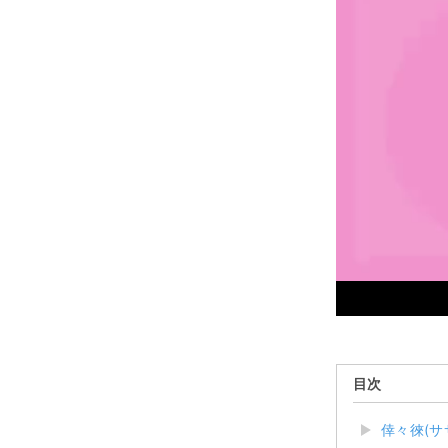
目次
倖々徠(