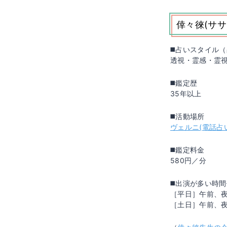
倖々徠(サ
◼️占いスタイル
透視・霊感・霊
◼️鑑定歴
35年以上
◼️活動場所
ヴェルニ(電話占
◼️鑑定料金
580円／分
◼️出演が多い時
［平日］午前、
［土日］午前、