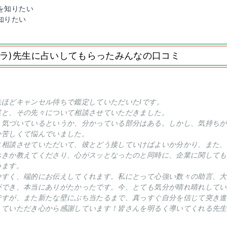
を知りたい
知りたい
サラ)先生に占いしてもらったみんなの口コミ
先ほどキャンセル待ちで鑑定していただいたIです。
業と、その先々について相談させていただきました。
し気づいているというか、分かっている部分はある。しかし、気持ちが
か苦しくて悩んでいました。
に相談させていただいて、彼とどう接していけばよいか分かり、また、
べきか教えてくださり、心がスッとなったのと同時に、企業に関しても
います。
やすく、端的にお伝えしてくれます。私にとって心強い数々の助言、大
ができ、本当にありがたかったです。今、とても気分が晴れ晴れしてい
ですが、また新たな壁にぶち当たるまで、真っすぐ自分を信じて突き進
していただき心から感謝しています！皆さんを明るく導いてくれる先生