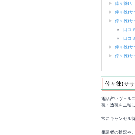
倖々徠(
倖々徠(
倖々徠(
口コ
口コ
倖々徠(
倖々徠(サ
倖々徠(サ
電話占いヴェルニ
視・透視を主軸
常にキャンセル
相談者の状況や