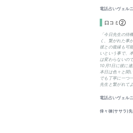
電話占いヴェル
口コミ②
「今日先生の待
く、繋がれた事
彼との復縁も可
いという事で、
は変わらないの
10月1日に彼に
本日は色々と聞
でも丁寧に一つ
先生と繋がれて
電話占いヴェル
倖々徠(ササラ)