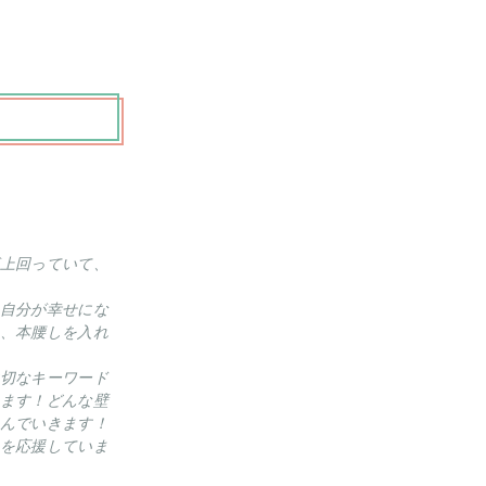
上回っていて、
自分が幸せにな
、本腰しを入れ
切なキーワード
ます！どんな壁
んでいきます！
を応援していま