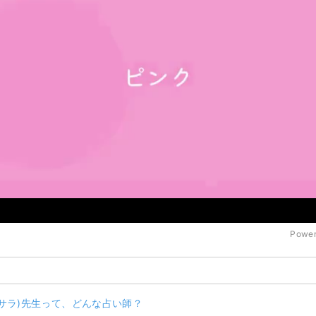
Power
ササラ)先生って、どんな占い師？