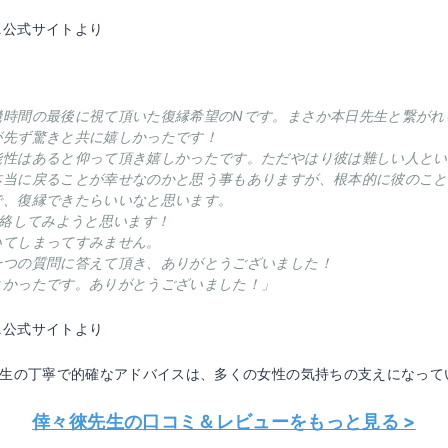
ニ公式サイトより
機時間の最後に視て頂いた復縁希望のNです。まさか本日先生と繋がれ
が先ず驚きと共に嬉しかったです！
能性はあると仰って頂き嬉しかったです。ただやはり彼は難しい人とい
本当に戻ることが幸せなのかと思う事もありますが、根本的に彼のこと
で、復縁できたらいいなと思います。
連絡してみようと思います！
いてしまってすみません。
一つの質問に答えて頂き、ありがとうございました！
よかったです。ありがとうございました！」
ニ公式サイトより
先生の丁寧で的確なアドバイスは、多くの女性の気持ちの支えになって
倖々徠先生の口コミ＆レビューをもっと見る >