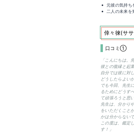
元彼の気持ち
二人の未来を
倖々徠(サ
口コミ①
「こんにちは。
彼との復縁と起
自分では彼に対
どうしたらよい
でも今回、先生
るためにどうす
て頑張ろうと思
先生は、分かり
をいただくこと
かは分からない
この度は、鑑定
す！」