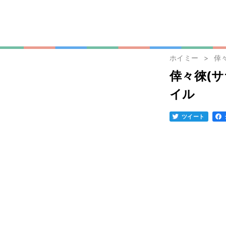
ホイミー
倖
倖々徠(
イル
ツイート