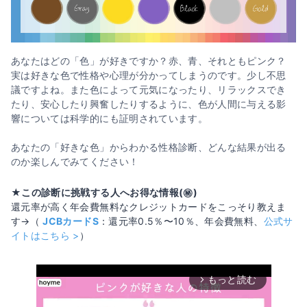
あなたはどの「色」が好きですか？赤、青、それともピンク？
実は好きな色で性格や心理が分かってしまうのです。少し不思
議ですよね。また色によって元気になったり、リラックスでき
たり、安心したり興奮したりするように、色が人間に与える影
響については科学的にも証明されています。
あなたの「好きな色」からわかる性格診断、どんな結果が出る
のか楽しんでみてください！
★この診断に挑戦する人へお得な情報(㊙️)
還元率が高く年会費無料なクレジットカードをこっそり教えま
す→（
JCBカードS
：還元率0.5％〜10％、年会費無料、
公式サ
イトはこちら >
）
もっと読む
arrow_forward_ios