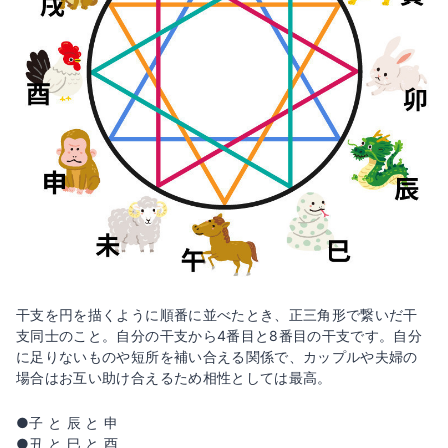
干支を円を描くように順番に並べたとき、正三角形で繋いだ干
支同士のこと。自分の干支から4番目と8番目の干支です。自分
に足りないものや短所を補い合える関係で、カップルや夫婦の
場合はお互い助け合えるため相性としては最高。
●子 と 辰 と 申
●丑 と 巳 と 酉