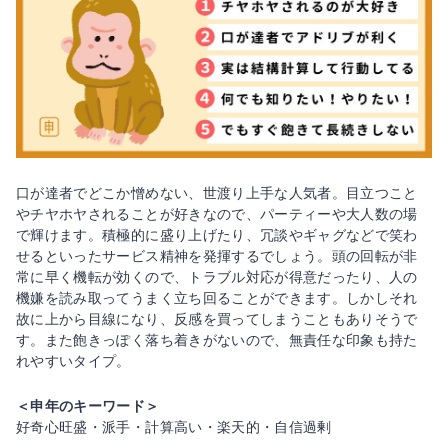
口が達者でどこか憎めない、世渡り上手な人気者。目立つこと
やチヤホヤされることが好きなので、パーティーや大人数の場
で輝けます。積極的に盛り上げたり、冗談やギャグなどで笑わ
せるといったサービス精神を発揮するでしょう。頭の回転が非
常に早く機転が効くので、トラブル対応が得意だったり、人の
機嫌を読み取ってうまく立ち回ることができます。しかしそれ
故に上から目線になり、反感を買ってしまうこともありそうで
す。また飽きっぽく落ち着きがないので、無責任な印象も持た
れやすいタイプ。
＜申年のキーワード＞
好奇心旺盛・派手・計算高い・楽天的・自信過剰