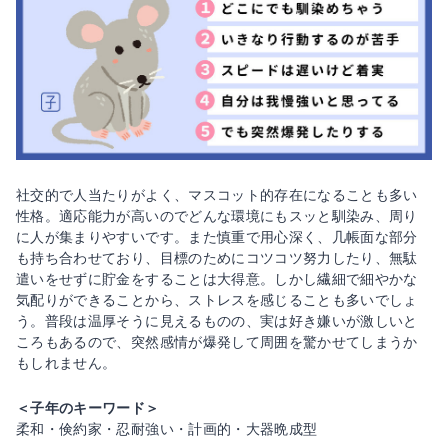
社交的で人当たりがよく、マスコット的存在になることも多い
性格。適応能力が高いのでどんな環境にもスッと馴染み、周り
に人が集まりやすいです。また慎重で用心深く、几帳面な部分
も持ち合わせており、目標のためにコツコツ努力したり、無駄
遣いをせずに貯金をすることは大得意。しかし繊細で細やかな
気配りができることから、ストレスを感じることも多いでしょ
う。普段は温厚そうに見えるものの、実は好き嫌いが激しいと
ころもあるので、突然感情が爆発して周囲を驚かせてしまうか
もしれません。
＜子年のキーワード＞
柔和・倹約家・忍耐強い・計画的・大器晩成型