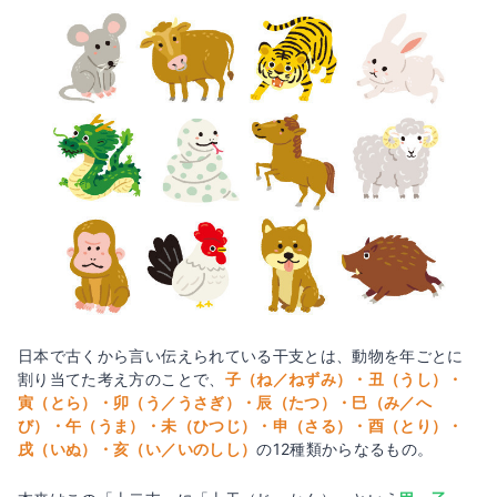
日本で古くから言い伝えられている干支とは、動物を年ごとに
割り当てた考え方のことで、
子（ね／ねずみ）・丑（うし）・
寅（とら）・卯（う／うさぎ）・辰（たつ）・巳（み／へ
び）・午（うま）・未（ひつじ）・申（さる）・酉（とり）・
戌（いぬ）・亥（い／いのしし）
の12種類からなるもの。