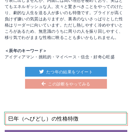
り表に出しませんが、内面には高い理想を秘めており、実はと
てもエネルギッシュな人。次々と驚きべきことをやってのけた
り、劇的な人生を送る人が多いのも特徴です。プライドが高く
負けず嫌いの気質はありますが、裏表のないさっぱりとした性
格はリーダーに向いています。ただし熱しやすく冷めやすいと
ころがあるため、無意識のうちに周りの人を振り回しやすく、
移り気でわがままな性格に映ることも多いかもしれません。
＜辰年のキーワード＞
アイディアマン・挑戦的・マイペース・信念・好奇心旺盛
たつ年の結果をツイート
この診断をやってみる
巳年（へびどし）の性格特徴