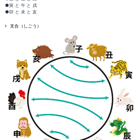
●寅 と 午 と 戌
●卯 と 未 と 亥
支合（しごう）