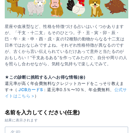
星座や血液型など、性格を特徴づける占いはいくつかあります
が、「干支・十二支」もそのひとつ。子・丑・寅・卯・辰・
巳・午・未・申・酉・戌・亥の12種類の動物からなる十二支は
日本ではおなじみですよね。それぞれ性格特徴が異なるのです
が、古くから言い伝えられているだけあって意外と当たるのが
おもしろい！“干支あるある”を作ってみたので、自分や周りの人
を照らし合わせながら、気軽な気持ちで楽しんでみて。
★この診断に挑戦する人へお得な情報(㊙️)
還元率が高く年会費無料なクレジットカードをこっそり教えま
す→（
JCBカードS
：還元率0.5％〜10％、年会費無料、
公式サ
イトはこちら >
）
名前を入力してください(任意)
結果に表示されます