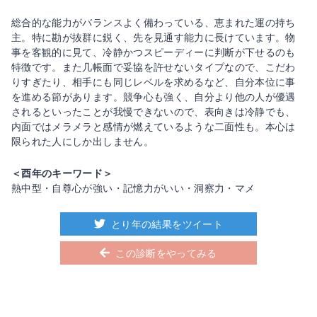
総合的な能力がバランスよく備わっている、恵まれた運の持ち
主。特に勘が抜群に鋭く、先を見通す能力に長けています。物
事を客観的に見て、冷静かつスピーディーに判断が下せるのも
特徴です。また几帳面で妥協を許せないタイプなので、こだわ
りすぎたり、相手にも同じレベルを求めるなど、自分本位に事
を進める節があります。競争心も強く、自分より他の人が優遇
されるといったことが我慢できないので、表向きは冷静でも、
内面ではメラメラと感情が燃えているような二面性も。本心は
限られた人にしか出しません。
＜酉年のキーワード＞
熱中型・自尊心が強い・記憶力がいい・洞察力・マメ
とり年の結果をツイート
この診断をやってみる