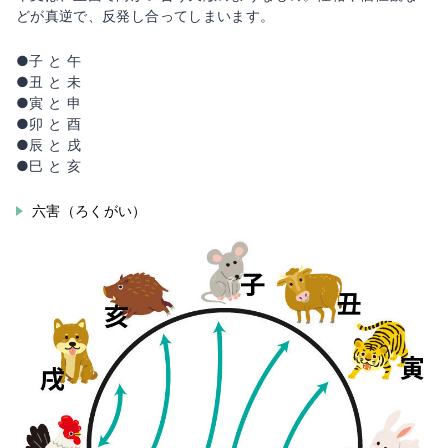
どが真逆で、反発し合ってしまいます。
●子 と 午
●丑 と 未
●寅 と 申
●卯 と 酉
●辰 と 戌
●巳 と 亥
六害（ろくがい）