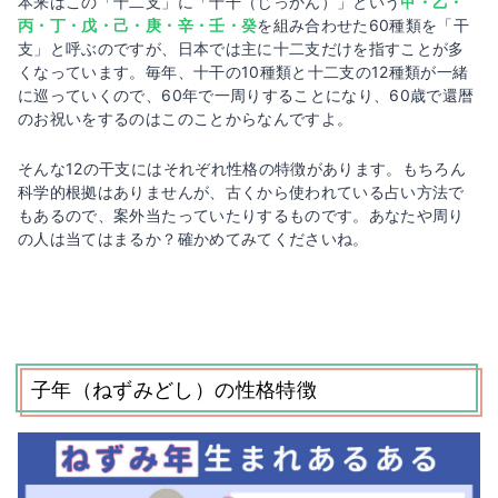
本来はこの「十二支」に「十干（じっかん）」という
甲・乙・
丙・丁・戊・己・庚・辛・壬・癸
を組み合わせた60種類を「干
支」と呼ぶのですが、日本では主に十二支だけを指すことが多
くなっています。毎年、十干の10種類と十二支の12種類が一緒
に巡っていくので、60年で一周りすることになり、60歳で還暦
のお祝いをするのはこのことからなんですよ。
そんな12の干支にはそれぞれ性格の特徴があります。もちろん
科学的根拠はありませんが、古くから使われている占い方法で
もあるので、案外当たっていたりするものです。あなたや周り
の人は当てはまるか？確かめてみてくださいね。
子年（ねずみどし）の性格特徴