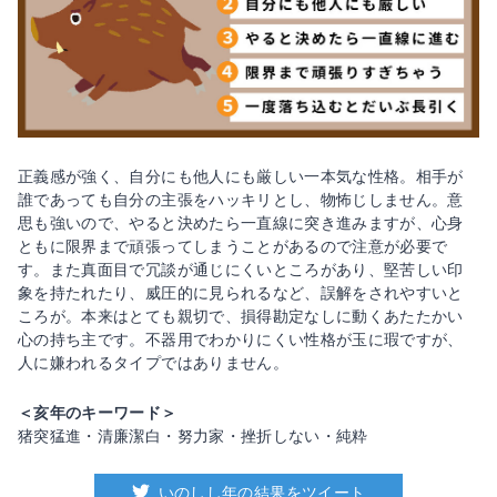
正義感が強く、自分にも他人にも厳しい一本気な性格。相手が
誰であっても自分の主張をハッキリとし、物怖じしません。意
思も強いので、やると決めたら一直線に突き進みますが、心身
ともに限界まで頑張ってしまうことがあるので注意が必要で
す。また真面目で冗談が通じにくいところがあり、堅苦しい印
象を持たれたり、威圧的に見られるなど、誤解をされやすいと
ころが。本来はとても親切で、損得勘定なしに動くあたたかい
心の持ち主です。不器用でわかりにくい性格が玉に瑕ですが、
人に嫌われるタイプではありません。
＜亥年のキーワード＞
猪突猛進・清廉潔白・努力家・挫折しない・純粋
いのしし年の結果をツイート