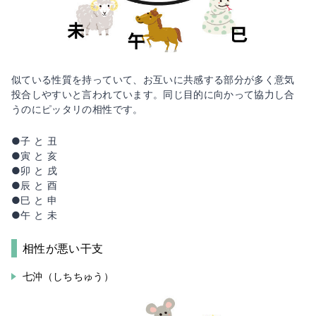
似ている性質を持っていて、お互いに共感する部分が多く意気
投合しやすいと言われています。同じ目的に向かって協力し合
うのにピッタリの相性です。
●子 と 丑
●寅 と 亥
●卯 と 戌
●辰 と 酉
●巳 と 申
●午 と 未
相性が悪い干支
七沖（しちちゅう）