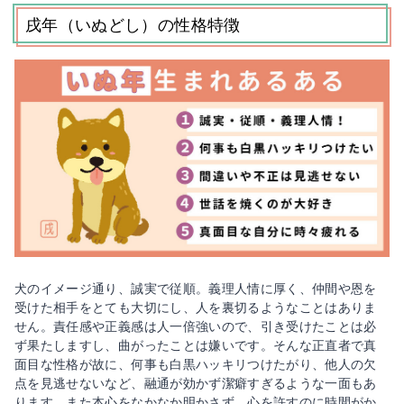
戌年（いぬどし）の性格特徴
犬のイメージ通り、誠実で従順。義理人情に厚く、仲間や恩を
受けた相手をとても大切にし、人を裏切るようなことはありま
せん。責任感や正義感は人一倍強いので、引き受けたことは必
ず果たしますし、曲がったことは嫌いです。そんな正直者で真
面目な性格が故に、何事も白黒ハッキリつけたがり、他人の欠
点を見逃せないなど、融通が効かず潔癖すぎるような一面もあ
ります。また本心をなかなか明かさず、心を許すのに時間がか